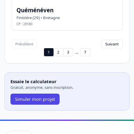
Quéménéven
Finistère (29) • Bretagne
CP : 29180
Précédent
Suivant
1
2
3
…
7
Essaie le calculateur
Gratuit, anonyme, sans inscription.
Simuler mon projet