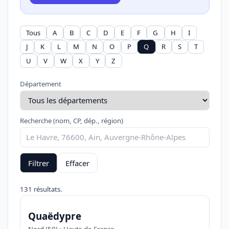
Tous
A
B
C
D
E
F
G
H
I
J
K
L
M
N
O
P
Q
R
S
T
U
V
W
X
Y
Z
Département
Recherche (nom, CP, dép., région)
Filtrer
Effacer
131 résultats.
Quaëdypre