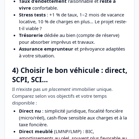
Taux d’endettement
raisonnable et
reste à
vivre
confortable.
Stress tests
: +1 % de taux, 1–2 mois de vacance
locative, 10 % de charges en plus… Le projet reste-
t-il viable ?
Trésorerie
dédiée au bien (compte de réserve)
pour absorber imprévus et travaux.
Assurance emprunteur
et prévoyance adaptées
à votre situation.
4) Choisir le bon véhicule : direct,
SCPI, SCI…
Il n’existe pas
un placement
immobilier unique.
Comparez selon vos objectifs et votre temps
disponible :
Direct nu
: simplicité juridique, fiscalité foncière
(micro/réel), cash-flow sensible aux charges et à la
taxe foncière.
Direct meublé
(LMNP/LMP) : BIC,
amortissements au réel, souvent plus favorable au