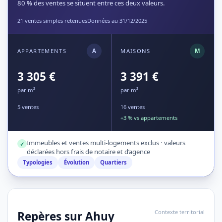
80 % des ventes se situent entre ces deux valeurs.
21 ventes simples retenues
Données au 31/12/2025
APPARTEMENTS
A
MAISONS
M
3 305 €
3 391 €
par m²
par m²
5 ventes
16 ventes
+3 % vs appartements
Immeubles et ventes multi-logements exclus · valeurs
✓
déclarées hors frais de notaire et d’agence
Typologies
Évolution
Quartiers
Contexte territorial
Repères sur Ahuy