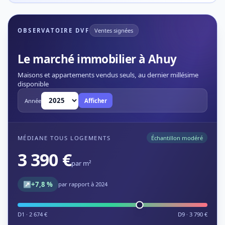
OBSERVATOIRE DVF
Ventes signées
Le marché immobilier à Ahuy
Maisons et appartements vendus seuls, au dernier millésime
disponible
Année
Afficher
MÉDIANE TOUS LOGEMENTS
Échantillon modéré
3 390 €
par m²
↗
+7,8 %
par rapport à 2024
D1 · 2 674 €
D9 · 3 790 €