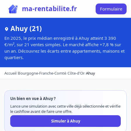
ma-rentabilite.fr
Formulaire
Ahuy (21)
En 2025, le prix médian enregistré à Ahuy atteint 3 390
€/m², sur 21 ventes simples. Le marché affiche +7,8 % sur
un an. Découvrez les écarts entre appartements, maisons et
quartiers.
Accueil
/
Bourgogne-Franche-Comté
/
Côte-d'Or
/
Ahuy
Un bien en vue à Ahuy ?
Lance une simulation avec cette ville déjà sélectionnée et vérifie
le cashflow avant de faire une offre.
Simuler à Ahuy