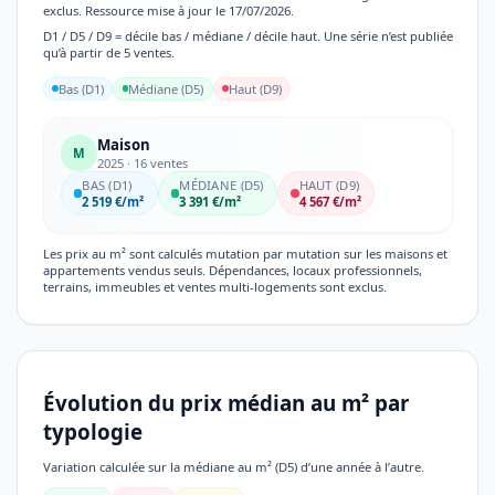
exclus. Ressource mise à jour le 17/07/2026.
D1 / D5 / D9 = décile bas / médiane / décile haut. Une série n’est publiée
qu’à partir de 5 ventes.
Bas (D1)
Médiane (D5)
Haut (D9)
Maison
M
2025 · 16 ventes
BAS (D1)
MÉDIANE (D5)
HAUT (D9)
2 519 €/m²
3 391 €/m²
4 567 €/m²
Les prix au m² sont calculés mutation par mutation sur les maisons et
appartements vendus seuls. Dépendances, locaux professionnels,
terrains, immeubles et ventes multi-logements sont exclus.
Évolution du prix médian au m² par
typologie
Variation calculée sur la médiane au m² (D5) d’une année à l’autre.