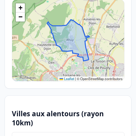
+
−
Leaflet
|
© OpenStreetMap contributors
Villes aux alentours (rayon
10km)