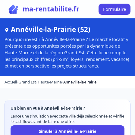
ma-rentabilite.fr
Formulaire
Annéville-la-Prairie (52)
Pourquoi investir à Annéville-la-Prairie ? Le marché locatif y
présente des opportunités portées par la dynamique de
Haute-Marne et de la région Grand Est. Cette fiche compile
les principaux chiffres (prix/m², loyers, rendement, vacance)
et met en perspective les projets structurants.
Accueil
/
Grand Est
/
Haute-Marne
/
Annéville-la-Prairie
Un bien en vue à Annéville-la-Prairie ?
Lance une simulation avec cette ville déjà sélectionnée et vérifie
le cashflow avant de faire une offre.
Simuler à Annéville-la-Prairie