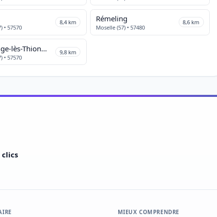
Rémeling
8,4 km
8,6 km
) • 57570
Moselle (57) • 57480
Puttelange-lès-Thionville
9,8 km
) • 57570
clics
AIRE
MIEUX COMPRENDRE