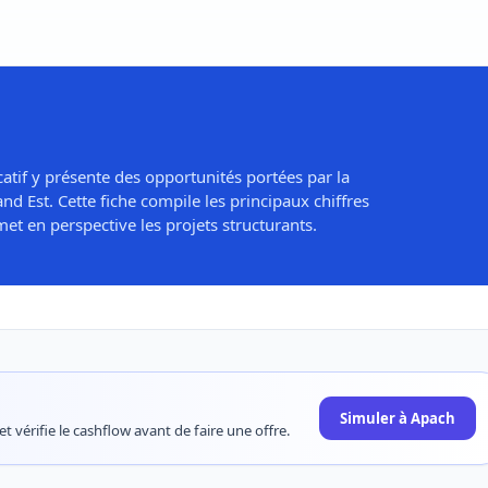
atif y présente des opportunités portées par la
d Est. Cette fiche compile les principaux chiffres
et en perspective les projets structurants.
Simuler à Apach
t vérifie le cashflow avant de faire une offre.