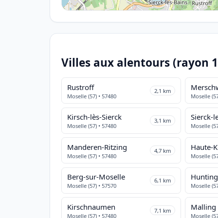
Villes aux alentours (rayon 
Rustroff
Merschw
2,1 km
Moselle (57) • 57480
Moselle (57
Kirsch-lès-Sierck
Sierck-l
3,1 km
Moselle (57) • 57480
Moselle (57
Manderen-Ritzing
Haute-K
4,7 km
Moselle (57) • 57480
Moselle (57
Berg-sur-Moselle
Huntin
6,1 km
Moselle (57) • 57570
Moselle (57
Kirschnaumen
Malling
7,1 km
Moselle (57) • 57480
Moselle (57