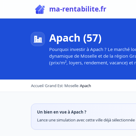
ma-rentabilite.fr
Apach (57)
Pourquoi investir à Apach ? Le marché loc
dynamique de Moselle et de la région Gran
(prix/m², loyers, rendement, vacance) et m
Accueil
/
Grand Est
/
Moselle
/
Apach
Un bien en vue à Apach ?
Lance une simulation avec cette ville déjà sélectionnée e