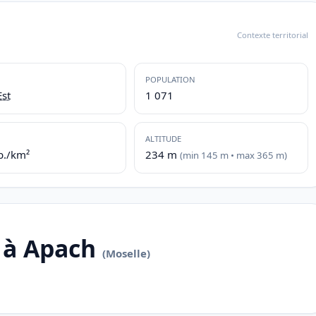
Contexte territorial
POPULATION
st
1 071
ALTITUDE
b./km²
234 m
(min 145 m • max 365 m)
 à Apach
(Moselle)