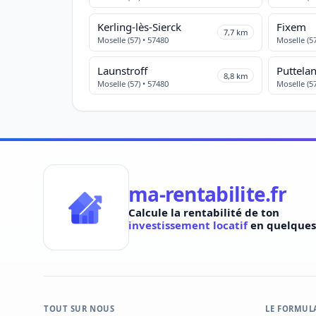
Kerling-lès-Sierck
Fixem
7,7 km
Moselle (57) • 57480
Moselle (57
Launstroff
8,8 km
Moselle (57) • 57480
Moselle (57
ma-rentabilite.fr
Calcule la rentabilité de ton
investissement locatif
en quelques 
TOUT SUR NOUS
LE FORMUL