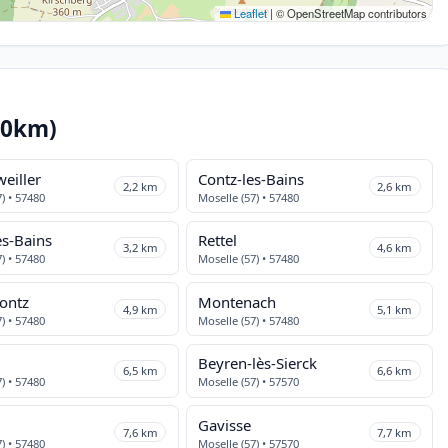
Leaflet
|
© OpenStreetMap contributors
10km)
eiller
Contz-les-Bains
2,2 km
2,6 km
) • 57480
Moselle (57) • 57480
es-Bains
Rettel
3,2 km
4,6 km
) • 57480
Moselle (57) • 57480
ontz
Montenach
4,9 km
5,1 km
) • 57480
Moselle (57) • 57480
g
Beyren-lès-Sierck
6,5 km
6,6 km
) • 57480
Moselle (57) • 57570
Gavisse
7,6 km
7,7 km
) • 57480
Moselle (57) • 57570