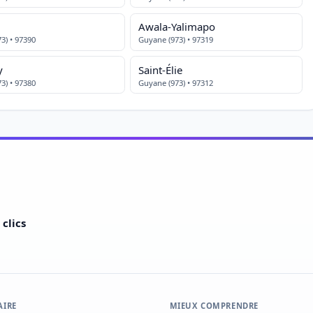
Awala-Yalimapo
3) • 97390
Guyane (973) • 97319
y
Saint-Élie
3) • 97380
Guyane (973) • 97312
clics
AIRE
MIEUX COMPRENDRE