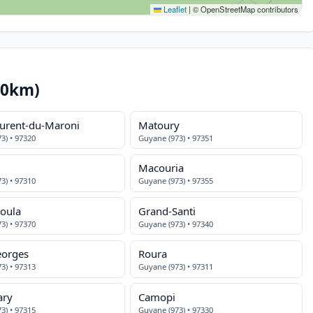
Leaflet
|
© OpenStreetMap contributors
10km)
aurent-du-Maroni
Matoury
3) • 97320
Guyane (973) • 97351
Macouria
3) • 97310
Guyane (973) • 97355
oula
Grand-Santi
3) • 97370
Guyane (973) • 97340
eorges
Roura
3) • 97313
Guyane (973) • 97311
ary
Camopi
3) • 97315
Guyane (973) • 97330