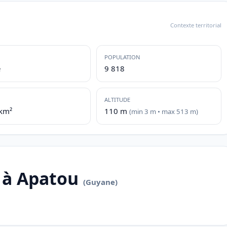
Contexte territorial
POPULATION
e
9 818
ALTITUDE
/km²
110 m
(min 3 m • max 513 m)
 à Apatou
(Guyane)