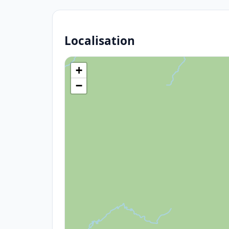
Localisation
+
−