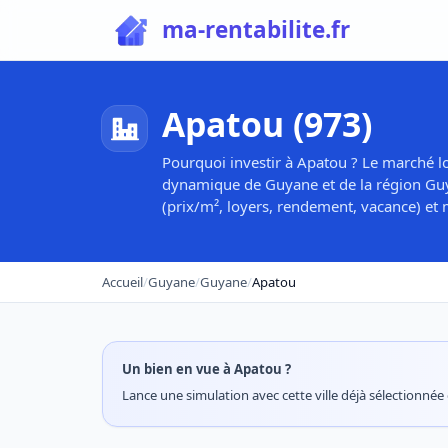
ma-rentabilite.fr
Apatou (973)
Pourquoi investir à Apatou ? Le marché lo
dynamique de Guyane et de la région Guya
(prix/m², loyers, rendement, vacance) et m
Accueil
/
Guyane
/
Guyane
/
Apatou
Un bien en vue à Apatou ?
Lance une simulation avec cette ville déjà sélectionnée e