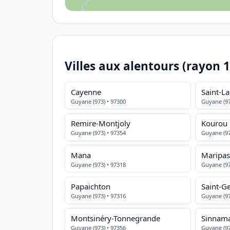
Villes aux alentours (rayon 
Cayenne
Saint-L
Guyane (973) • 97300
Guyane (97
Remire-Montjoly
Kourou
Guyane (973) • 97354
Guyane (97
Mana
Maripas
Guyane (973) • 97318
Guyane (97
Papaichton
Saint-G
Guyane (973) • 97316
Guyane (97
Montsinéry-Tonnegrande
Sinnam
Guyane (973) • 97356
Guyane (97