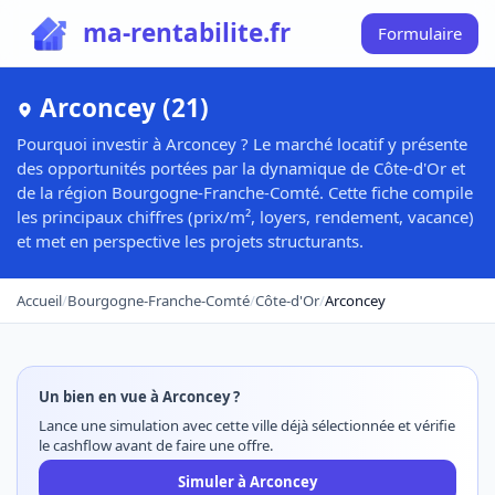
ma-rentabilite.fr
Formulaire
Arconcey (21)
Pourquoi investir à Arconcey ? Le marché locatif y présente
des opportunités portées par la dynamique de Côte-d'Or et
de la région Bourgogne-Franche-Comté. Cette fiche compile
les principaux chiffres (prix/m², loyers, rendement, vacance)
et met en perspective les projets structurants.
Accueil
/
Bourgogne-Franche-Comté
/
Côte-d'Or
/
Arconcey
Un bien en vue à Arconcey ?
Lance une simulation avec cette ville déjà sélectionnée et vérifie
le cashflow avant de faire une offre.
Simuler à Arconcey