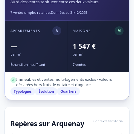
80 % des ventes se situent entre ces deux valeurs.
7 ventes simples retenues
Données au 31/12/2025
APPARTEMENTS
A
MAISONS
M
—
1 547 €
par m²
par m²
Échantillon insuffisant
7 ventes
Immeubles et ventes multi-logements exclus · valeurs
✓
déclarées hors frais de notaire et d’agence
Typologies
Évolution
Quartiers
Contexte territorial
Repères sur Arquenay