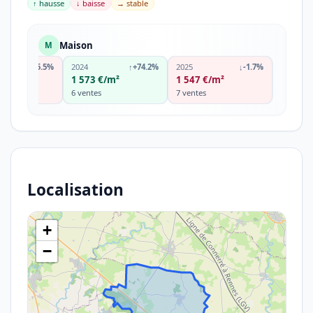
↑ hausse
↓ baisse
→ stable
Maison
M
↓
-25.5%
2024
↑
+74.2%
2025
↓
-1.7%
m²
1 573 €/m²
1 547 €/m²
6 ventes
7 ventes
Localisation
+
−