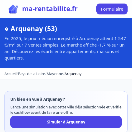
ma-rentabilite.fr
Formulaire
Arquenay (53)
En 2025, le prix médian enregistré à Arquenay atteint 1 547
€/m², sur 7 ventes simples. Le marché affiche -1,7 % sur un
an. Découvrez les écarts entre appartements, maisons et
quartiers.
Accueil
/
Pays de la Loire
/
Mayenne
/
Arquenay
Un bien en vue à Arquenay ?
Lance une simulation avec cette ville déjà sélectionnée et vérifie
le cashflow avant de faire une offre.
Simuler à Arquenay