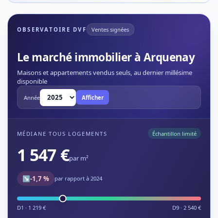
OBSERVATOIRE DVF
Ventes signées
Le marché immobilier à Arquenay
Maisons et appartements vendus seuls, au dernier millésime
disponible
Année
Afficher
MÉDIANE TOUS LOGEMENTS
Échantillon limité
1 547 €
par m²
↘
-1,7 %
par rapport à 2024
D1 · 1 219 €
D9 · 2 540 €