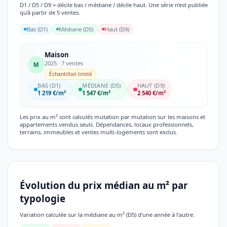
D1 / D5 / D9 = décile bas / médiane / décile haut. Une série n’est publiée
qu’à partir de 5 ventes.
Bas (D1)
Médiane (D5)
Haut (D9)
Maison
2025 · 7 ventes
M
Échantillon limité
BAS (D1)
MÉDIANE (D5)
HAUT (D9)
1 219 €/m²
1 547 €/m²
2 540 €/m²
Les prix au m² sont calculés mutation par mutation sur les maisons et
appartements vendus seuls. Dépendances, locaux professionnels,
terrains, immeubles et ventes multi-logements sont exclus.
Évolution du prix médian au m² par
typologie
Variation calculée sur la médiane au m² (D5) d’une année à l’autre.