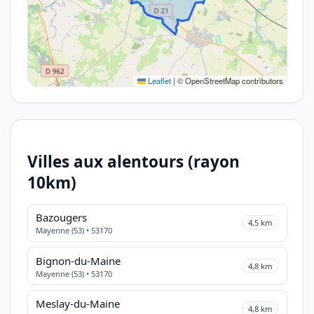
Leaflet
|
© OpenStreetMap contributors
Villes aux alentours (rayon
10km)
Bazougers
4,5 km
Mayenne (53) • 53170
Bignon-du-Maine
4,8 km
Mayenne (53) • 53170
Meslay-du-Maine
4,8 km