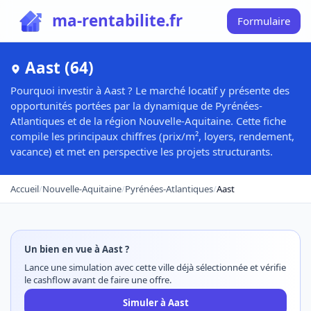
ma-rentabilite.fr
Formulaire
Aast (64)
Pourquoi investir à Aast ? Le marché locatif y présente des
opportunités portées par la dynamique de Pyrénées-
Atlantiques et de la région Nouvelle-Aquitaine. Cette fiche
compile les principaux chiffres (prix/m², loyers, rendement,
vacance) et met en perspective les projets structurants.
Accueil
/
Nouvelle-Aquitaine
/
Pyrénées-Atlantiques
/
Aast
Un bien en vue à Aast ?
Lance une simulation avec cette ville déjà sélectionnée et vérifie
le cashflow avant de faire une offre.
Simuler à Aast