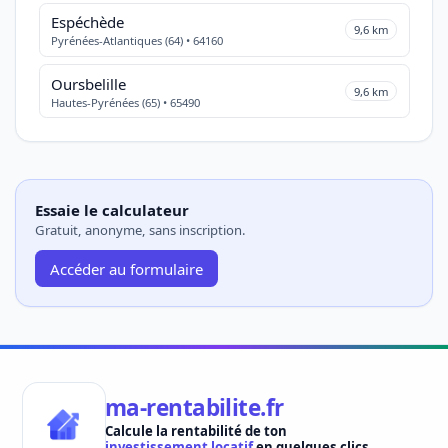
Espéchède
9,6 km
Pyrénées-Atlantiques (64) • 64160
Oursbelille
9,6 km
Hautes-Pyrénées (65) • 65490
Essaie le calculateur
Gratuit, anonyme, sans inscription.
Accéder au formulaire
ma-rentabilite.fr
Calcule la rentabilité de ton
investissement locatif
en quelques clics