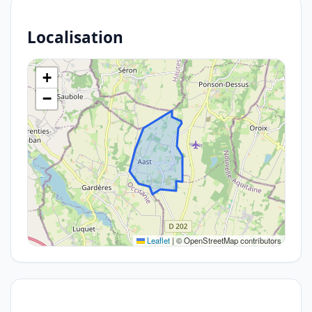
Localisation
+
−
Leaflet
|
© OpenStreetMap contributors