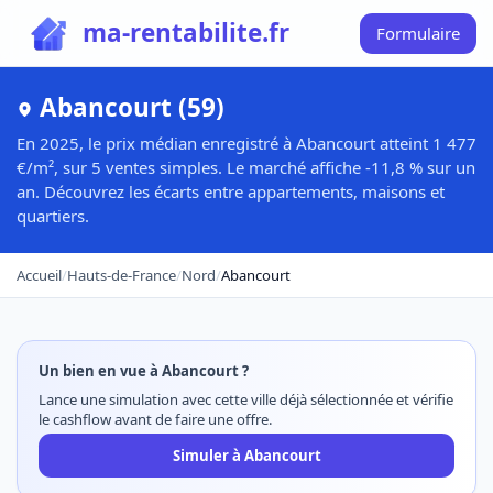
ma-rentabilite.fr
Formulaire
Abancourt (59)
En 2025, le prix médian enregistré à Abancourt atteint 1 477
€/m², sur 5 ventes simples. Le marché affiche -11,8 % sur un
an. Découvrez les écarts entre appartements, maisons et
quartiers.
Accueil
/
Hauts-de-France
/
Nord
/
Abancourt
Un bien en vue à Abancourt ?
Lance une simulation avec cette ville déjà sélectionnée et vérifie
le cashflow avant de faire une offre.
Simuler à Abancourt