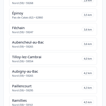
2,8 km
Nord (59) • 59268
Épinoy
3,5 km
Pas-de-Calais (62) • 62860
Féchain
3,6 km
Nord (59) • 59247
Aubencheul-au-Bac
3,6 km
Nord (59) • 59265
Tilloy-lez-Cambrai
4,0 km
Nord (59) • 59554
Aubigny-au-Bac
4,2 km
Nord (59) • 59265
Paillencourt
4,3 km
Nord (59) • 59295
Ramillies
4,5 km
Nord (59) • 59161