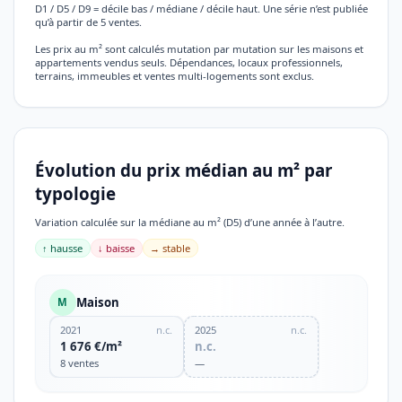
D1 / D5 / D9 = décile bas / médiane / décile haut. Une série n’est publiée
qu’à partir de 5 ventes.
Les prix au m² sont calculés mutation par mutation sur les maisons et
appartements vendus seuls. Dépendances, locaux professionnels,
terrains, immeubles et ventes multi-logements sont exclus.
Évolution du prix médian au m² par
typologie
Variation calculée sur la médiane au m² (D5) d’une année à l’autre.
↑ hausse
↓ baisse
→ stable
Maison
M
2021
n.c.
2025
n.c.
1 676 €/m²
n.c.
8 ventes
—