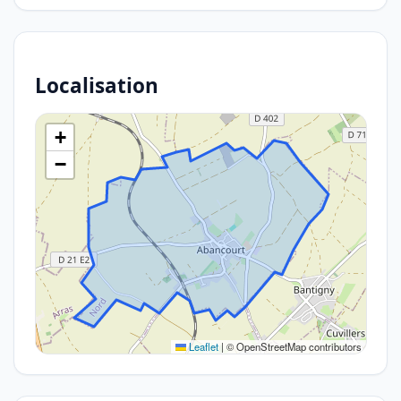
Localisation
+
−
Leaflet
|
© OpenStreetMap contributors