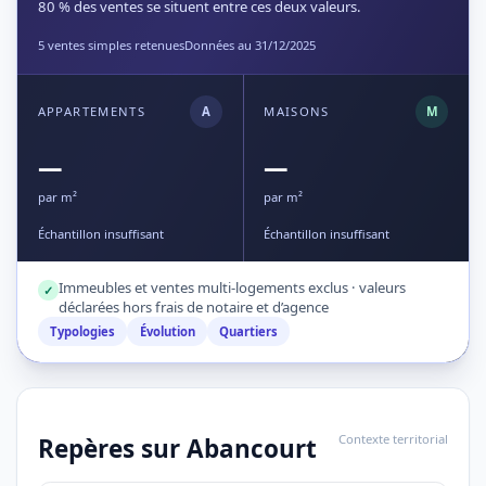
80 % des ventes se situent entre ces deux valeurs.
5 ventes simples retenues
Données au 31/12/2025
APPARTEMENTS
A
MAISONS
M
—
—
par m²
par m²
Échantillon insuffisant
Échantillon insuffisant
Immeubles et ventes multi-logements exclus · valeurs
✓
déclarées hors frais de notaire et d’agence
Typologies
Évolution
Quartiers
Contexte territorial
Repères sur Abancourt