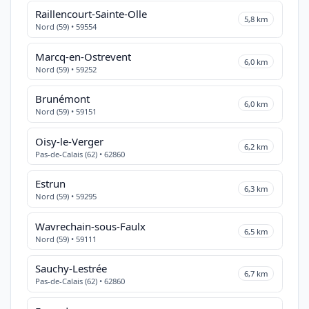
Raillencourt-Sainte-Olle
5,8 km
Nord (59) • 59554
Marcq-en-Ostrevent
6,0 km
Nord (59) • 59252
Brunémont
6,0 km
Nord (59) • 59151
Oisy-le-Verger
6,2 km
Pas-de-Calais (62) • 62860
Estrun
6,3 km
Nord (59) • 59295
Wavrechain-sous-Faulx
6,5 km
Nord (59) • 59111
Sauchy-Lestrée
6,7 km
Pas-de-Calais (62) • 62860