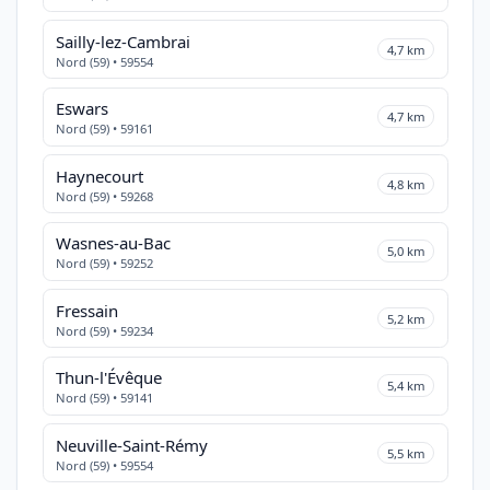
Sailly-lez-Cambrai
4,7 km
Nord (59) • 59554
Eswars
4,7 km
Nord (59) • 59161
Haynecourt
4,8 km
Nord (59) • 59268
Wasnes-au-Bac
5,0 km
Nord (59) • 59252
Fressain
5,2 km
Nord (59) • 59234
Thun-l'Évêque
5,4 km
Nord (59) • 59141
Neuville-Saint-Rémy
5,5 km
Nord (59) • 59554