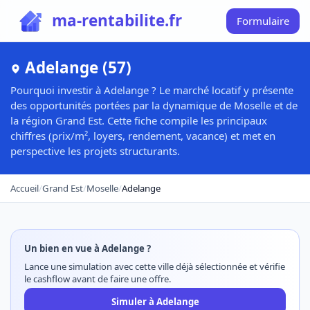
ma-rentabilite.fr
Formulaire
Adelange (57)
Pourquoi investir à Adelange ? Le marché locatif y présente
des opportunités portées par la dynamique de Moselle et de
la région Grand Est. Cette fiche compile les principaux
chiffres (prix/m², loyers, rendement, vacance) et met en
perspective les projets structurants.
Accueil
/
Grand Est
/
Moselle
/
Adelange
Un bien en vue à Adelange ?
Lance une simulation avec cette ville déjà sélectionnée et vérifie
le cashflow avant de faire une offre.
Simuler à Adelange