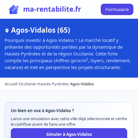
ma-rentabilite.fr
Formulaire
Agos-Vidalos (65)
Pourquoi investir à Agos-Vidalos ? Le marché locatif y
présente des opportunités portées par la dynamique de
Hautes-Pyrénées et de la région Occitanie. Cette fiche
compile les principaux chiffres (prix/m², loyers, rendement,
vacance) et met en perspective les projets structurants.
Accueil
/
Occitanie
/
Hautes-Pyrénées
/
Agos-Vidalos
Un bien en vue à Agos-Vidalos ?
Lance une simulation avec cette ville déjà sélectionnée et vérifie
le cashflow avant de faire une offre.
Simuler à Agos-Vidalos