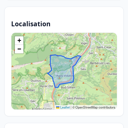
Localisation
+
−
Leaflet
|
© OpenStreetMap contributors