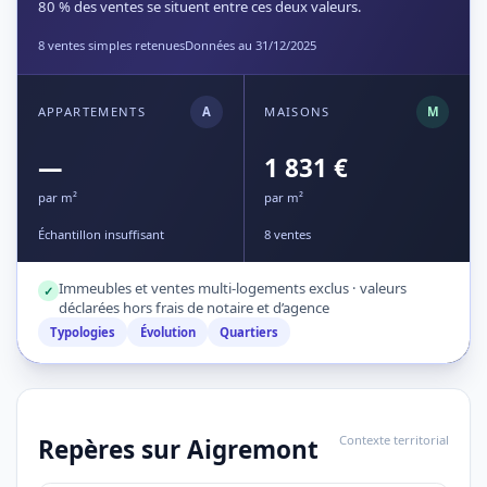
80 % des ventes se situent entre ces deux valeurs.
8 ventes simples retenues
Données au 31/12/2025
APPARTEMENTS
A
MAISONS
M
—
1 831 €
par m²
par m²
Échantillon insuffisant
8 ventes
Immeubles et ventes multi-logements exclus · valeurs
✓
déclarées hors frais de notaire et d’agence
Typologies
Évolution
Quartiers
Contexte territorial
Repères sur Aigremont