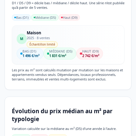
D1 / D5 / D9 = décile bas / médiane / décile haut. Une série n’est publiée
qu’à partir de 5 ventes.
Bas (D1)
Médiane (D5)
Haut (D9)
Maison
2025 · 8 ventes
M
Échantillon limité
BAS (D1)
MÉDIANE (D5)
HAUT (D9)
1 496 €/m²
1 831 €/m²
2 742 €/m²
Les prix au m² sont calculés mutation par mutation sur les maisons et
appartements vendus seuls. Dépendances, locaux professionnels,
terrains, immeubles et ventes multi-logements sont exclus.
Évolution du prix médian au m² par
typologie
Variation calculée sur la médiane au m² (D5) d’une année à l’autre.