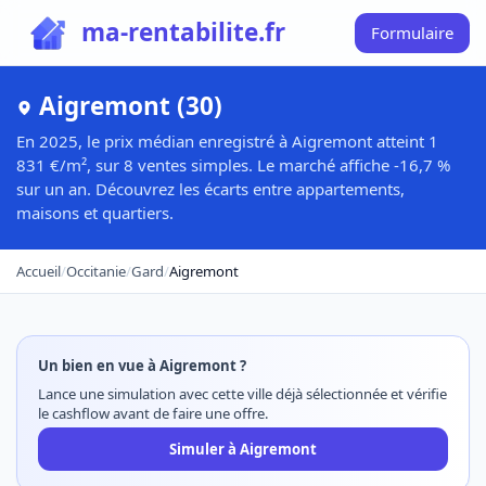
ma-rentabilite.fr
Formulaire
Aigremont (30)
En 2025, le prix médian enregistré à Aigremont atteint 1
831 €/m², sur 8 ventes simples. Le marché affiche -16,7 %
sur un an. Découvrez les écarts entre appartements,
maisons et quartiers.
Accueil
/
Occitanie
/
Gard
/
Aigremont
Un bien en vue à Aigremont ?
Lance une simulation avec cette ville déjà sélectionnée et vérifie
le cashflow avant de faire une offre.
Simuler à Aigremont