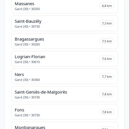
Massanes
6,8 km
Gard (30) • 30350
Saint-Bauzély
7,3 km
Gard (30) • 30730
Bragassargues
7,5 km
Gard (30) • 30260
Logrian-Florian
7,6 km
Gard (30) • 30610
Ners
7,7 km
Gard (30) • 30360
Saint-Geniès-de-Malgoirès
7,8 km
Gard (30) • 30190
Fons
7,8 km
Gard (30) • 30730
Montignargues