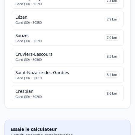
7,8 km
Gard (30) • 30190
Lézan
7,9 km
Gard (30) • 30350
Sauzet
7,9 km
Gard (30) • 30190
Cruviers-Lascours
8,3 km
Gard (30) • 30360
Saint-Nazaire-des-Gardies
8,4 km
Gard (30) • 30610
Crespian
8,6 km
Gard (30) • 30260
Essaie le calculateur
Gratuit, anonyme, sans inscription.