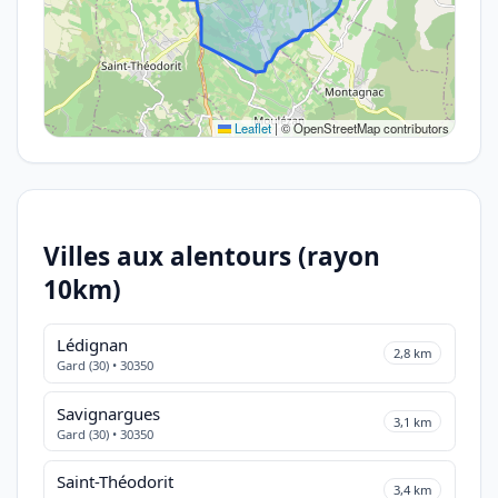
Leaflet
|
© OpenStreetMap contributors
Villes aux alentours (rayon
10km)
Lédignan
2,8 km
Gard (30) • 30350
Savignargues
3,1 km
Gard (30) • 30350
Saint-Théodorit
3,4 km