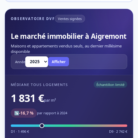
OBSERVATOIRE DVF
Ventes signées
Le marché immobilier à Aigremont
Maisons et appartements vendus seuls, au dernier millésime
disponible
Année
Afficher
MÉDIANE TOUS LOGEMENTS
Échantillon limité
1 831 €
par m²
↘
-16,7 %
par rapport à 2024
D1 · 1 496 €
D9 · 2 742 €