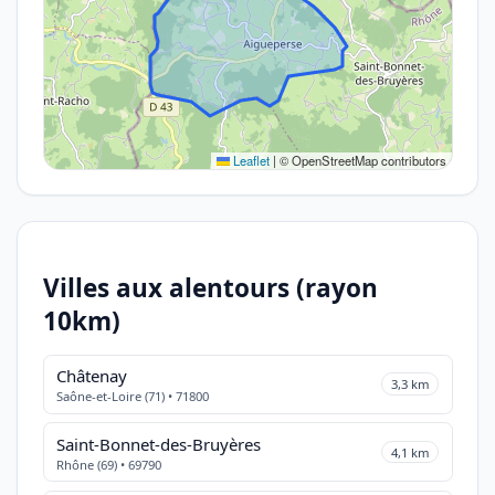
Leaflet
|
© OpenStreetMap contributors
Villes aux alentours (rayon
10km)
Châtenay
3,3 km
Saône-et-Loire (71) • 71800
Saint-Bonnet-des-Bruyères
4,1 km
Rhône (69) • 69790