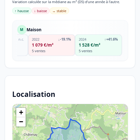
Variation calculée sur la médiane au m² (D5) d’une année à l’autre.
↑ hausse
↓ baisse
→ stable
Maison
M
n.c.
2022
↓
-19.1%
2024
↑
+41.6%
€/m²
1 079 €/m²
1 528 €/m²
5 ventes
5 ventes
Localisation
+
−