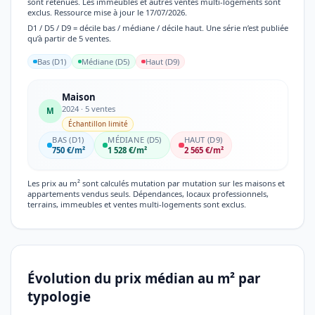
sont retenues. Les immeubles et autres ventes multi-logements sont
exclus. Ressource mise à jour le 17/07/2026.
D1 / D5 / D9 = décile bas / médiane / décile haut. Une série n’est publiée
qu’à partir de 5 ventes.
Bas (D1)
Médiane (D5)
Haut (D9)
Maison
2024 · 5 ventes
M
Échantillon limité
BAS (D1)
MÉDIANE (D5)
HAUT (D9)
750 €/m²
1 528 €/m²
2 565 €/m²
Les prix au m² sont calculés mutation par mutation sur les maisons et
appartements vendus seuls. Dépendances, locaux professionnels,
terrains, immeubles et ventes multi-logements sont exclus.
Évolution du prix médian au m² par
typologie