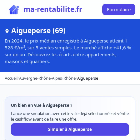
ma-rentabilite.fr
Formulaire
Aigueperse (69)
En 2024, le prix médian enregistré à Aigueperse atteint 1
528 €/m², sur 5 ventes simples. Le marché affiche +41,6 %
sur un an. Découvrez les écarts entre appartements,
maisons et quartiers.
Accueil
/
Auvergne-Rhône-Alpes
/
Rhône
/
Aigueperse
Un bien en vue à Aigueperse ?
Lance une simulation avec cette ville déjà sélectionnée et vérifie
le cashflow avant de faire une offre.
Simuler à Aigueperse