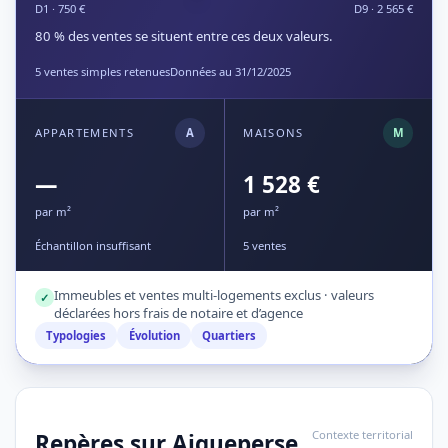
D1 · 750 €
D9 · 2 565 €
80 % des ventes se situent entre ces deux valeurs.
5 ventes simples retenues
Données au 31/12/2025
APPARTEMENTS
A
MAISONS
M
—
1 528 €
par m²
par m²
Échantillon insuffisant
5 ventes
Immeubles et ventes multi-logements exclus · valeurs
✓
déclarées hors frais de notaire et d’agence
Typologies
Évolution
Quartiers
Contexte territorial
Repères sur Aigueperse