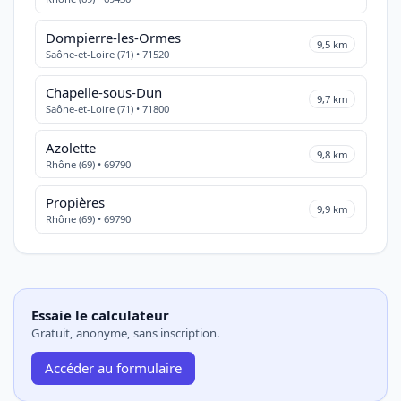
Dompierre-les-Ormes
9,5 km
Saône-et-Loire (71) • 71520
Chapelle-sous-Dun
9,7 km
Saône-et-Loire (71) • 71800
Azolette
9,8 km
Rhône (69) • 69790
Propières
9,9 km
Rhône (69) • 69790
Essaie le calculateur
Gratuit, anonyme, sans inscription.
Accéder au formulaire