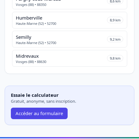
8,6 km
Vosges (88) • 88350
Humberville
8,9 km
Haute-Marne (52) • 52700
Semilly
9,2 km
Haute-Marne (52) • 52700
Midrevaux
9,8 km
Vosges (88) • 88630
Essaie le calculateur
Gratuit, anonyme, sans inscription.
Accéder au formulaire