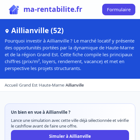
ma-rentabilite.fr
Formulaire
Aillianville (52)
Pourquoi investir à Aillianville ? Le marché locatif y présente
des opportunités portées par la dynamique de Haute-Marne
et de la région Grand Est. Cette fiche compile les principaux
chiffres (prix/m², loyers, rendement, vacance) et met en
perspective les projets structurants.
Accueil
/
Grand Est
/
Haute-Marne
/
Aillianville
Un bien en vue à Aillianville ?
Lance une simulation avec cette ville déjà sélectionnée et vérifie
le cashflow avant de faire une offre.
Simuler à Aillianville