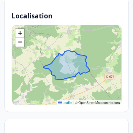
Localisation
+
−
Leaflet
|
© OpenStreetMap contributors