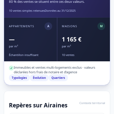
80 % des ventes se situent entre ces deux valeurs.
10 ventes simples retenues
Données au 31/12/2025
APPARTEMENTS
A
MAISONS
M
—
1 165 €
par m²
par m²
Échantillon insuffisant
10 ventes
Immeubles et ventes multi-logements exclus · valeurs
✓
déclarées hors frais de notaire et d’agence
Typologies
Évolution
Quartiers
Contexte territorial
Repères sur Airaines