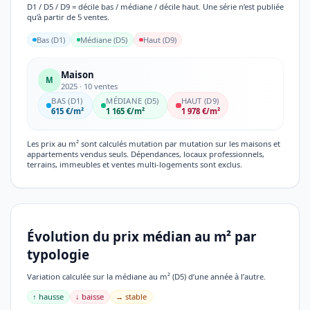
D1 / D5 / D9 = décile bas / médiane / décile haut. Une série n’est publiée
qu’à partir de 5 ventes.
Bas (D1)
Médiane (D5)
Haut (D9)
Maison
M
2025 · 10 ventes
BAS (D1)
MÉDIANE (D5)
HAUT (D9)
615 €/m²
1 165 €/m²
1 978 €/m²
Les prix au m² sont calculés mutation par mutation sur les maisons et
appartements vendus seuls. Dépendances, locaux professionnels,
terrains, immeubles et ventes multi-logements sont exclus.
Évolution du prix médian au m² par
typologie
Variation calculée sur la médiane au m² (D5) d’une année à l’autre.
↑ hausse
↓ baisse
→ stable