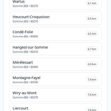
Warlus
6,1 km
Somme (80) • 80270
Heucourt-Croquoison
6,5 km
Somme (80) • 80270
Condé-Folie
6,5 km
Somme (80) • 80890
Hangest-sur-Somme
6,7 km
Somme (80) • 80310
Mérélessart
6,9 km
Somme (80) • 80490
Montagne-Fayel
7,4 km
Somme (80) • 80540
Wiry-au-Mont
7,6 km
Somme (80) • 80270
Liercourt
7,6 km