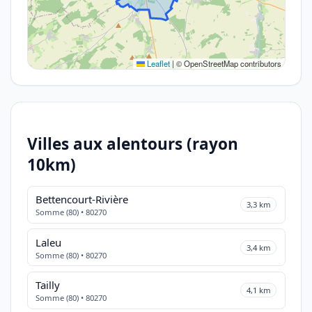
Leaflet
|
© OpenStreetMap contributors
Villes aux alentours (rayon
10km)
Bettencourt-Rivière
3,3 km
Somme (80) • 80270
Laleu
3,4 km
Somme (80) • 80270
Tailly
4,1 km
Somme (80) • 80270