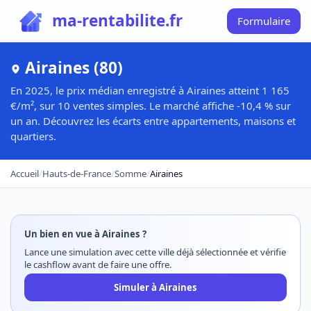
ma-rentabilite.fr
Formulaire
Airaines (80)
En 2025, le prix médian enregistré à Airaines atteint 1 165
€/m², sur 10 ventes simples. Le marché affiche -10,4 % sur
un an. Découvrez les écarts entre appartements, maisons et
quartiers.
Accueil
/
Hauts-de-France
/
Somme
/
Airaines
Un bien en vue à Airaines ?
Lance une simulation avec cette ville déjà sélectionnée et vérifie
le cashflow avant de faire une offre.
Simuler à Airaines