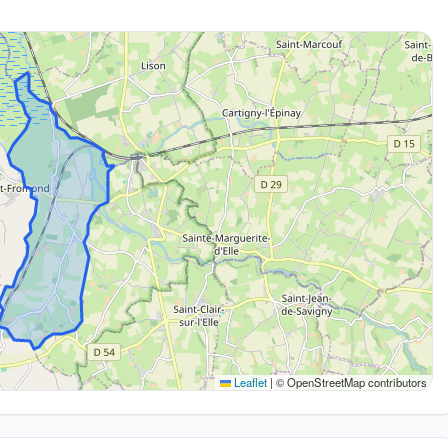
Leaflet
|
© OpenStreetMap contributors