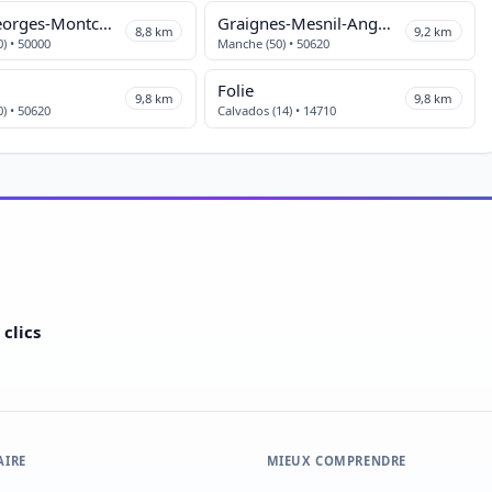
Saint-Georges-Montcocq
Graignes-Mesnil-Angot
8,8 km
9,2 km
) • 50000
Manche (50) • 50620
Folie
9,8 km
9,8 km
) • 50620
Calvados (14) • 14710
clics
AIRE
MIEUX COMPRENDRE