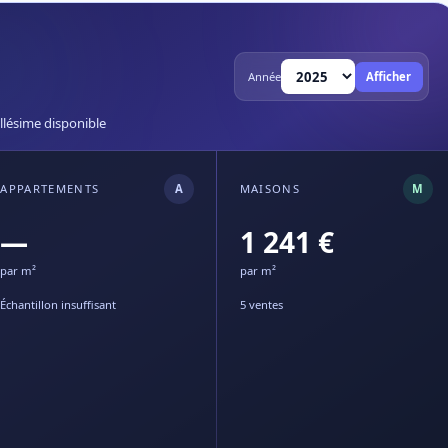
Année
Afficher
llésime disponible
APPARTEMENTS
A
MAISONS
M
—
1 241 €
par m²
par m²
Échantillon insuffisant
5 ventes