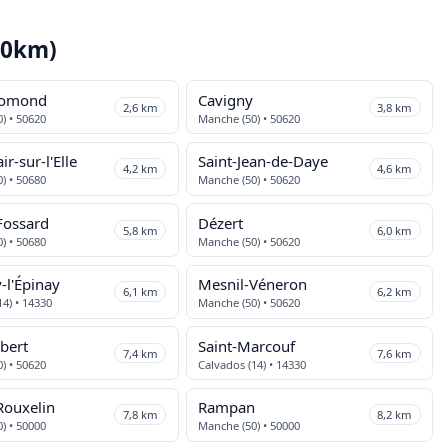
10km)
romond
Cavigny
2,6 km
3,8 km
) • 50620
Manche (50) • 50620
ir-sur-l'Elle
Saint-Jean-de-Daye
4,2 km
4,6 km
) • 50680
Manche (50) • 50620
-Fossard
Dézert
5,8 km
6,0 km
) • 50680
Manche (50) • 50620
-l'Épinay
Mesnil-Véneron
6,1 km
6,2 km
14) • 14330
Manche (50) • 50620
bert
Saint-Marcouf
7,4 km
7,6 km
) • 50620
Calvados (14) • 14330
Rouxelin
Rampan
7,8 km
8,2 km
) • 50000
Manche (50) • 50000