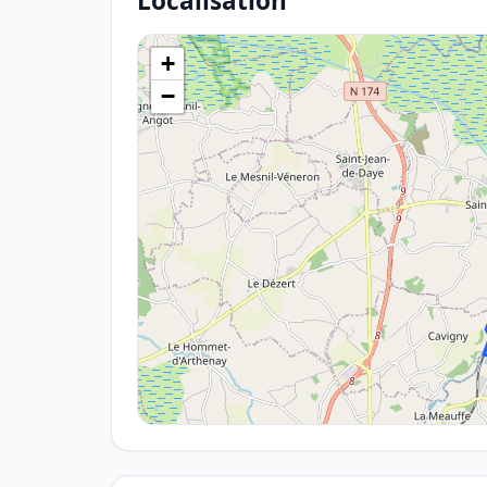
Localisation
+
−