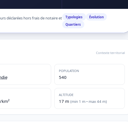
Typologies
Évolution
rs déclarées hors frais de notaire et
Quartiers
Contexte territorial
POPULATION
die
540
ALTITUDE
./km²
17 m
(min 1 m • max 44 m)