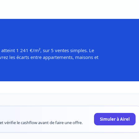
 atteint 1 241 €/m², sur 5 ventes simples. Le
rez les écarts entre appartements, maisons et
Simuler à Airel
t vérifie le cashflow avant de faire une offre.