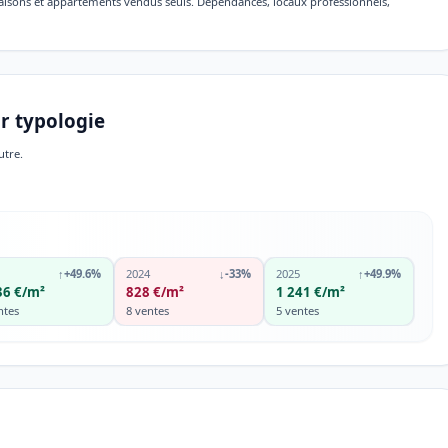
maisons et appartements vendus seuls. Dépendances, locaux professionnels,
r typologie
utre.
↑
+49.6%
2024
↓
-33%
2025
↑
+49.9%
36 €/m²
828 €/m²
1 241 €/m²
ntes
8 ventes
5 ventes