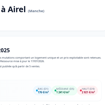
à Airel
(Manche)
2025
 les mutations comportant un logement unique et un prix exploitable sont retenues.
Ressource mise à jour le 17/07/2026.
st publiée qu’à partir de 5 ventes.
BAS (D1)
MÉDIANE (D5)
HAUT (D9)
176 €/m²
1 241 €/m²
2 921 €/m²