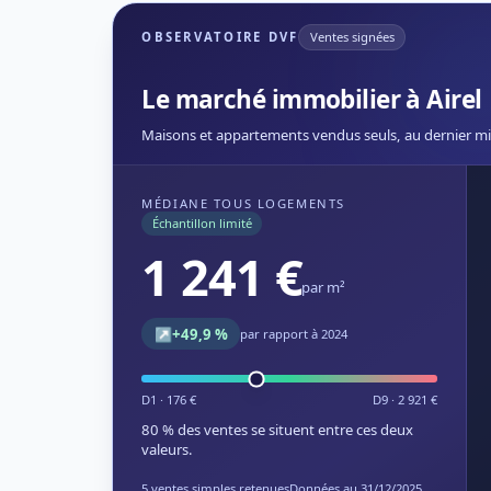
OBSERVATOIRE DVF
Ventes signées
Le marché immobilier à Airel
Maisons et appartements vendus seuls, au dernier mi
MÉDIANE TOUS LOGEMENTS
Échantillon limité
1 241 €
par m²
↗
+49,9 %
par rapport à 2024
D1 · 176 €
D9 · 2 921 €
80 % des ventes se situent entre ces deux
valeurs.
5 ventes simples retenues
Données au 31/12/2025