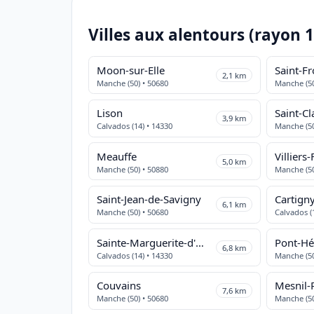
Villes aux alentours (rayon 
Moon-sur-Elle
Saint-F
2,1 km
Manche (50) • 50680
Manche (50
Lison
Saint-Cla
3,9 km
Calvados (14) • 14330
Manche (50
Meauffe
Villiers
5,0 km
Manche (50) • 50880
Manche (50
Saint-Jean-de-Savigny
Cartigny
6,1 km
Manche (50) • 50680
Calvados (
Sainte-Marguerite-d'Elle
Pont-Hé
6,8 km
Calvados (14) • 14330
Manche (50
Couvains
Mesnil-
7,6 km
Manche (50) • 50680
Manche (50