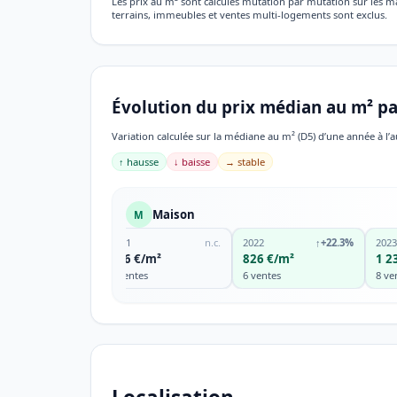
Les prix au m² sont calculés mutation par mutation sur les 
terrains, immeubles et ventes multi-logements sont exclus.
Évolution du prix médian au m² pa
Variation calculée sur la médiane au m² (D5) d’une année à l’a
↑ hausse
↓ baisse
→ stable
Maison
M
2021
n.c.
2022
↑
+22.3%
2023
676 €/m²
826 €/m²
1 2
9 ventes
6 ventes
8 ve