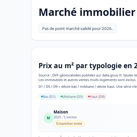
Marché immobilier 
Pas de point marché validé pour 2026.
Prix au m² par typologie en 
Source : DVF géolocalisées publiées sur data.gouv.fr. Seules
Les immeubles et autres ventes multi-logements sont exclus. 
D1 / D5 / D9 = décile bas / médiane / décile haut. Une série n’e
Bas (D1)
Médiane (D5)
Haut (D9)
Maison
2025 · 5 ventes
M
Échantillon limité