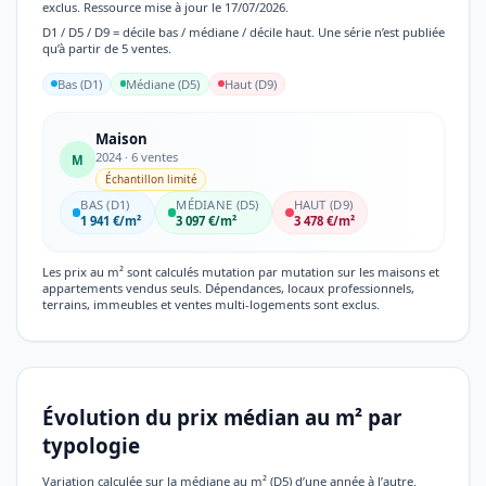
exclus. Ressource mise à jour le 17/07/2026.
D1 / D5 / D9 = décile bas / médiane / décile haut. Une série n’est publiée
qu’à partir de 5 ventes.
Bas (D1)
Médiane (D5)
Haut (D9)
Maison
2024 · 6 ventes
M
Échantillon limité
BAS (D1)
MÉDIANE (D5)
HAUT (D9)
1 941 €/m²
3 097 €/m²
3 478 €/m²
Les prix au m² sont calculés mutation par mutation sur les maisons et
appartements vendus seuls. Dépendances, locaux professionnels,
terrains, immeubles et ventes multi-logements sont exclus.
Évolution du prix médian au m² par
typologie
Variation calculée sur la médiane au m² (D5) d’une année à l’autre.