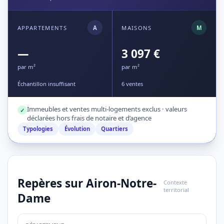
APPARTEMENTS
A
MAISONS
M
—
3 097 €
par m²
par m²
Échantillon insuffisant
6 ventes
Immeubles et ventes multi-logements exclus · valeurs
✓
déclarées hors frais de notaire et d’agence
Typologies
Évolution
Quartiers
Repères sur Airon-Notre-
Contexte
territorial
Dame