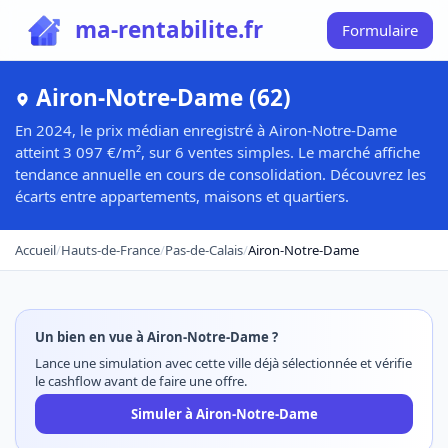
ma-rentabilite.fr
Formulaire
Airon-Notre-Dame (62)
En 2024, le prix médian enregistré à Airon-Notre-Dame
atteint 3 097 €/m², sur 6 ventes simples. Le marché affiche
tendance annuelle en cours de consolidation. Découvrez les
écarts entre appartements, maisons et quartiers.
Accueil
/
Hauts-de-France
/
Pas-de-Calais
/
Airon-Notre-Dame
Un bien en vue à Airon-Notre-Dame ?
Lance une simulation avec cette ville déjà sélectionnée et vérifie
le cashflow avant de faire une offre.
Simuler à Airon-Notre-Dame