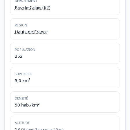
DÉPARTEMENT
Pas-de-Calais (62)
RÉGION
Hauts-de-France
POPULATION
252
SUPERFICIE
5,0 km²
DENSITÉ
50 hab./km²
ALTITUDE
18 m
(min 3 m • max 49 m)