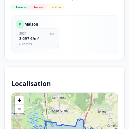
↑ hausse
↓ baisse
→ stable
Maison
M
2024
n.c.
3 097 €/m²
6 ventes
Localisation
+
−