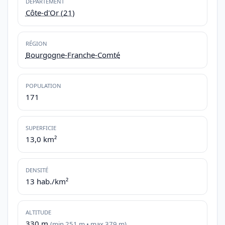
DÉPARTEMENT
Côte-d'Or (21)
RÉGION
Bourgogne-Franche-Comté
POPULATION
171
SUPERFICIE
13,0 km²
DENSITÉ
13 hab./km²
ALTITUDE
330 m
(min 251 m • max 379 m)