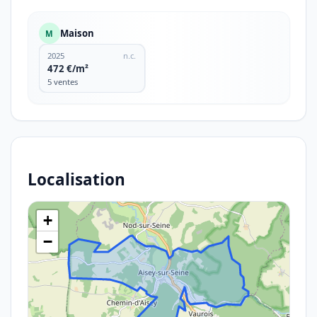
Maison
M
2025
n.c.
472 €/m²
5 ventes
Localisation
+
−