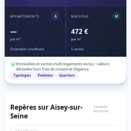
APPARTEMENTS
A
MAISONS
M
—
472 €
par m²
par m²
Échantillon insuffisant
5 ventes
Immeubles et ventes multi-logements exclus · valeurs
✓
déclarées hors frais de notaire et d’agence
Typologies
Évolution
Quartiers
Repères sur Aisey-sur-
Contexte
territorial
Seine