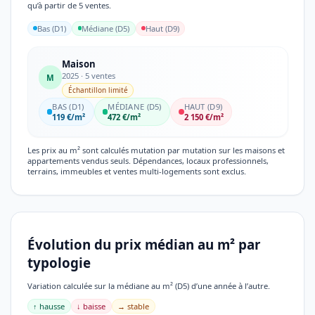
qu’à partir de 5 ventes.
Bas (D1)
Médiane (D5)
Haut (D9)
Maison
2025 · 5 ventes
M
Échantillon limité
BAS (D1)
MÉDIANE (D5)
HAUT (D9)
119 €/m²
472 €/m²
2 150 €/m²
Les prix au m² sont calculés mutation par mutation sur les maisons et
appartements vendus seuls. Dépendances, locaux professionnels,
terrains, immeubles et ventes multi-logements sont exclus.
Évolution du prix médian au m² par
typologie
Variation calculée sur la médiane au m² (D5) d’une année à l’autre.
↑ hausse
↓ baisse
→ stable