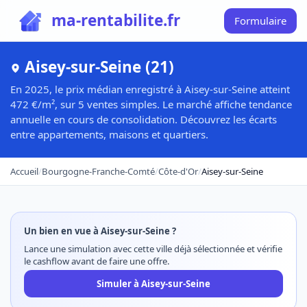
ma-rentabilite.fr
Formulaire
Aisey-sur-Seine (21)
En 2025, le prix médian enregistré à Aisey-sur-Seine atteint
472 €/m², sur 5 ventes simples. Le marché affiche tendance
annuelle en cours de consolidation. Découvrez les écarts
entre appartements, maisons et quartiers.
Accueil
/
Bourgogne-Franche-Comté
/
Côte-d'Or
/
Aisey-sur-Seine
Un bien en vue à Aisey-sur-Seine ?
Lance une simulation avec cette ville déjà sélectionnée et vérifie
le cashflow avant de faire une offre.
Simuler à Aisey-sur-Seine