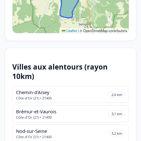
Leaflet
|
© OpenStreetMap contributors
Villes aux alentours (rayon
10km)
Chemin-d'Aisey
2,6 km
Côte-d'Or (21) • 21400
Brémur-et-Vaurois
3,1 km
Côte-d'Or (21) • 21400
Nod-sur-Seine
3,2 km
Côte-d'Or (21) • 21400