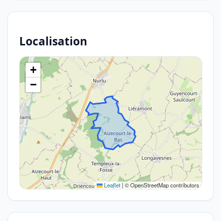
Localisation
+
−
Leaflet
|
© OpenStreetMap contributors