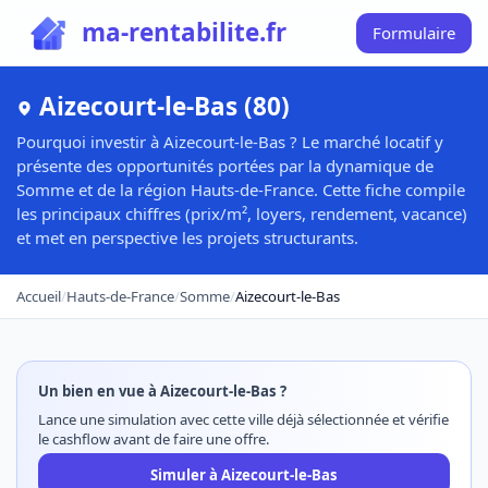
ma-rentabilite.fr
Formulaire
Aizecourt-le-Bas (80)
Pourquoi investir à Aizecourt-le-Bas ? Le marché locatif y
présente des opportunités portées par la dynamique de
Somme et de la région Hauts-de-France. Cette fiche compile
les principaux chiffres (prix/m², loyers, rendement, vacance)
et met en perspective les projets structurants.
Accueil
/
Hauts-de-France
/
Somme
/
Aizecourt-le-Bas
Un bien en vue à Aizecourt-le-Bas ?
Lance une simulation avec cette ville déjà sélectionnée et vérifie
le cashflow avant de faire une offre.
Simuler à Aizecourt-le-Bas