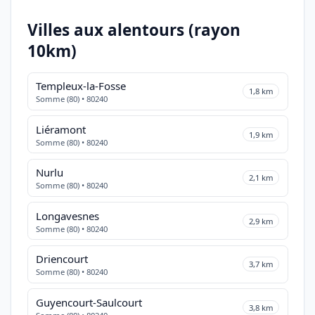
Villes aux alentours (rayon
10km)
Templeux-la-Fosse
1,8 km
Somme (80) • 80240
Liéramont
1,9 km
Somme (80) • 80240
Nurlu
2,1 km
Somme (80) • 80240
Longavesnes
2,9 km
Somme (80) • 80240
Driencourt
3,7 km
Somme (80) • 80240
Guyencourt-Saulcourt
3,8 km