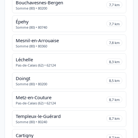
Bouchavesnes-Bergen
7,7 km
Somme (80) • 80200
Épehy
7,7 km
Somme (80) • 80740
Mesnil-en-Arrouaise
7,8 km
Somme (80) • 80360
Léchelle
8,3 km
Pas-de-Calais (62) • 62124
Doingt
8,5 km
Somme (80) • 80200
Metz-en-Couture
8,7 km
Pas-de-Calais (62) • 62124
Templeux-le-Guérard
8,7 km
Somme (80) • 80240
Cartigny
8,7 km