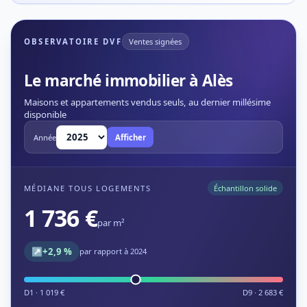
OBSERVATOIRE DVF
Ventes signées
Le marché immobilier à Alès
Maisons et appartements vendus seuls, au dernier millésime
disponible
Année
Afficher
MÉDIANE TOUS LOGEMENTS
Échantillon solide
1 736 €
par m²
↗
+2,9 %
par rapport à 2024
D1 · 1 019 €
D9 · 2 683 €