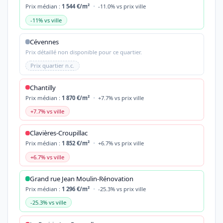
Prix médian :
1 544 €/m²
•
-11.0% vs prix ville
-11% vs ville
Cévennes
Prix détaillé non disponible pour ce quartier.
Prix quartier n.c.
Chantilly
Prix médian :
1 870 €/m²
•
+7.7% vs prix ville
+7.7% vs ville
Clavières-Croupillac
Prix médian :
1 852 €/m²
•
+6.7% vs prix ville
+6.7% vs ville
Grand rue Jean Moulin-Rénovation
Prix médian :
1 296 €/m²
•
-25.3% vs prix ville
-25.3% vs ville