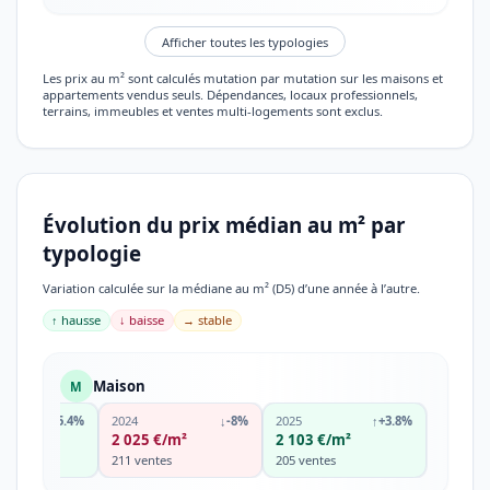
Afficher toutes les typologies
Les prix au m² sont calculés mutation par mutation sur les maisons et
appartements vendus seuls. Dépendances, locaux professionnels,
terrains, immeubles et ventes multi-logements sont exclus.
Évolution du prix médian au m² par
typologie
Variation calculée sur la médiane au m² (D5) d’une année à l’autre.
↑ hausse
↓ baisse
→ stable
Maison
M
↑
+5.4%
2024
↓
-8%
2025
↑
+3.8%
€/m²
2 025 €/m²
2 103 €/m²
es
211 ventes
205 ventes