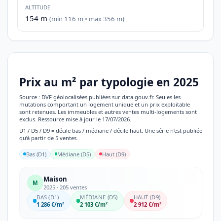
ALTITUDE
154 m
(min 116 m • max 356 m)
Prix au m² par typologie en 2025
Source : DVF géolocalisées publiées sur data.gouv.fr. Seules les
mutations comportant un logement unique et un prix exploitable
sont retenues. Les immeubles et autres ventes multi-logements sont
exclus. Ressource mise à jour le 17/07/2026.
D1 / D5 / D9 = décile bas / médiane / décile haut. Une série n’est publiée
qu’à partir de 5 ventes.
Bas (D1)
Médiane (D5)
Haut (D9)
Maison
M
2025 · 205 ventes
BAS (D1)
MÉDIANE (D5)
HAUT (D9)
1 286 €/m²
2 103 €/m²
2 912 €/m²