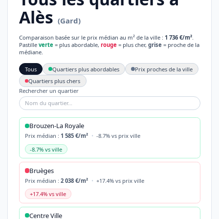
Alès
(Gard)
Comparaison basée sur le prix médian au m² de la ville :
1 736 €/m²
.
Pastille
verte
= plus abordable,
rouge
= plus cher,
grise
= proche de la
médiane.
Tous
Quartiers plus abordables
Prix proches de la ville
Quartiers plus chers
Rechercher un quartier
Brouzen-La Royale
Prix médian :
1 585 €/m²
•
-8.7% vs prix ville
-8.7% vs ville
Bruèges
Prix médian :
2 038 €/m²
•
+17.4% vs prix ville
+17.4% vs ville
Centre Ville