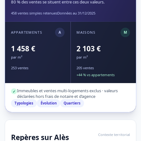
80 % des ventes se situent entre ces deux valeurs.
458 ventes simples retenues
Données au 31/12/2025
APPARTEMENTS
A
MAISONS
M
1 458 €
2 103 €
par m²
par m²
253 ventes
205 ventes
+44 % vs appartements
Immeubles et ventes multi-logements exclus · valeurs
✓
déclarées hors frais de notaire et d’agence
Typologies
Évolution
Quartiers
Contexte territorial
Repères sur Alès