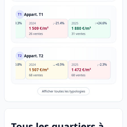
Appart. T1
T1
↑
+29.3%
2024
↓
-21.4%
2025
↑
+24.6%
€/m²
1 509 €/m²
1 880 €/m²
s
26 ventes
31 ventes
Appart. T2
T2
→
-0.8%
2024
→
+0.5%
2025
↓
-2.3%
€/m²
1 507 €/m²
1 472 €/m²
s
68 ventes
68 ventes
Afficher toutes les typologies
Tous les quartiers à