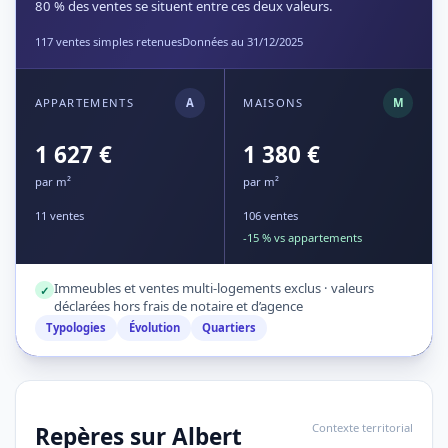
80 % des ventes se situent entre ces deux valeurs.
117 ventes simples retenues
Données au 31/12/2025
APPARTEMENTS
A
MAISONS
M
1 627 €
1 380 €
par m²
par m²
11 ventes
106 ventes
-15 % vs appartements
Immeubles et ventes multi-logements exclus · valeurs
✓
déclarées hors frais de notaire et d’agence
Typologies
Évolution
Quartiers
Contexte territorial
Repères sur Albert