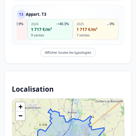
Appart. T3
T3
↓
-2.9%
2024
↑
+40.3%
2025
→
0%
€/m²
1 717 €/m²
1 717 €/m²
9 ventes
7 ventes
Afficher toutes les typologies
Localisation
+
−