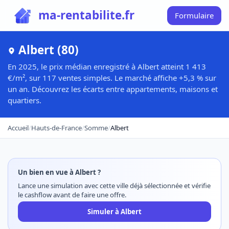
ma-rentabilite.fr
Formulaire
Albert (80)
En 2025, le prix médian enregistré à Albert atteint 1 413
€/m², sur 117 ventes simples. Le marché affiche +5,3 % sur
un an. Découvrez les écarts entre appartements, maisons et
quartiers.
Accueil
/
Hauts-de-France
/
Somme
/
Albert
Un bien en vue à Albert ?
Lance une simulation avec cette ville déjà sélectionnée et vérifie
le cashflow avant de faire une offre.
Simuler à Albert