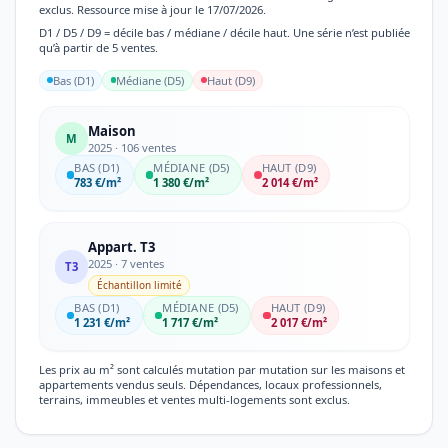
exclus. Ressource mise à jour le 17/07/2026.
D1 / D5 / D9 = décile bas / médiane / décile haut. Une série n’est publiée
qu’à partir de 5 ventes.
Bas (D1)
Médiane (D5)
Haut (D9)
Maison
M
2025 · 106 ventes
BAS (D1)
MÉDIANE (D5)
HAUT (D9)
783 €/m²
1 380 €/m²
2 014 €/m²
Appart. T3
2025 · 7 ventes
T3
Échantillon limité
BAS (D1)
MÉDIANE (D5)
HAUT (D9)
1 231 €/m²
1 717 €/m²
2 017 €/m²
Les prix au m² sont calculés mutation par mutation sur les maisons et
appartements vendus seuls. Dépendances, locaux professionnels,
terrains, immeubles et ventes multi-logements sont exclus.