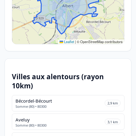
Leaflet
|
© OpenStreetMap contributors
Villes aux alentours (rayon
10km)
Bécordel-Bécourt
2,9 km
Somme (80) • 80300
Aveluy
3,1 km
Somme (80) • 80300