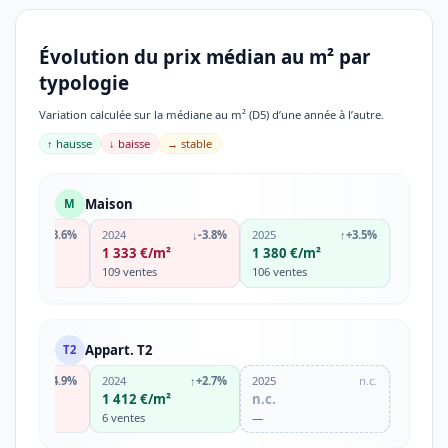
Évolution du prix médian au m² par
typologie
Variation calculée sur la médiane au m² (D5) d’une année à l’autre.
↑ hausse
↓ baisse
→ stable
Maison
M
↓
-3.6%
2024
↓
-3.8%
2025
↑
+3.5%
€/m²
1 333 €/m²
1 380 €/m²
es
109 ventes
106 ventes
Appart. T2
T2
↓
-4.9%
2024
↑
+2.7%
2025
n.c.
€/m²
1 412 €/m²
n.c.
6 ventes
—