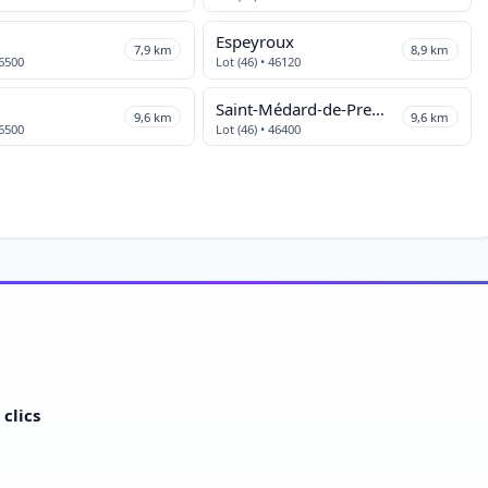
Espeyroux
7,9 km
8,9 km
46500
Lot (46) • 46120
Saint-Médard-de-Presque
9,6 km
9,6 km
46500
Lot (46) • 46400
clics