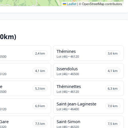
Leaflet
|
© OpenStreetMap contributors
10km)
Thémines
2,4 km
3,6 km
46500
Lot (46) • 46120
Issendolus
4,1 km
4,1 km
46120
Lot (46) • 46500
ne
Théminettes
5,3 km
6,3 km
46500
Lot (46) • 46120
Saint-Jean-Lagineste
6,9 km
7,0 km
46120
Lot (46) • 46400
-Gare
Saint-Simon
7,5 km
7,5 km
46320
Lot (46) • 46320