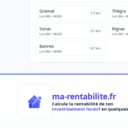
Gramat
Thégra
7,7 km
Lot (46) • 46500
Lot (46) • 
Sonac
Rignac
9,1 km
Lot (46) • 46320
Lot (46) • 
Bannes
9,7 km
Lot (46) • 46400
ma-rentabilite.fr
Calcule la rentabilité de ton
investissement locatif
en quelques 