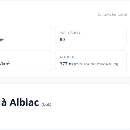
Contexte territorial
POPULATION
ie
80
ALTITUDE
./km²
377 m
(min 324 m • max 430 m)
à Albiac
(Lot)