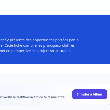
atif y présente des opportunités portées par la
. Cette fiche compile les principaux chiffres
et en perspective les projets structurants.
Simuler à Albiac
t vérifie le cashflow avant de faire une offre.