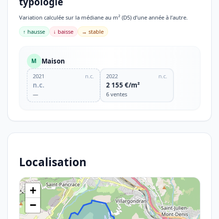
typologie
Variation calculée sur la médiane au m² (D5) d’une année à l’autre.
↑ hausse
↓ baisse
→ stable
Maison
M
2021
n.c.
2022
n.c.
n.c.
2 155 €/m²
—
6 ventes
Localisation
+
−