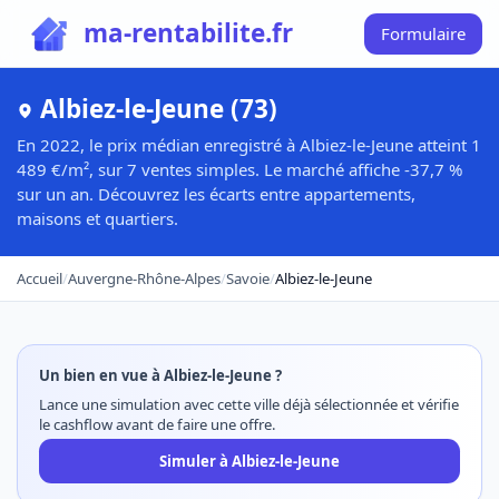
ma-rentabilite.fr
Formulaire
Albiez-le-Jeune (73)
En 2022, le prix médian enregistré à Albiez-le-Jeune atteint 1
489 €/m², sur 7 ventes simples. Le marché affiche -37,7 %
sur un an. Découvrez les écarts entre appartements,
maisons et quartiers.
Accueil
/
Auvergne-Rhône-Alpes
/
Savoie
/
Albiez-le-Jeune
Un bien en vue à Albiez-le-Jeune ?
Lance une simulation avec cette ville déjà sélectionnée et vérifie
le cashflow avant de faire une offre.
Simuler à Albiez-le-Jeune