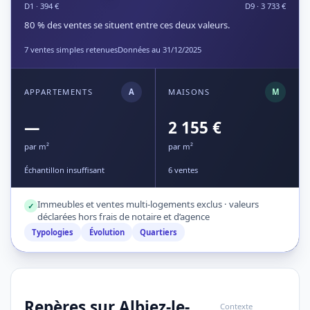
D1 · 394 €
D9 · 3 733 €
80 % des ventes se situent entre ces deux valeurs.
7 ventes simples retenues
Données au 31/12/2025
APPARTEMENTS
A
MAISONS
M
—
2 155 €
par m²
par m²
Échantillon insuffisant
6 ventes
Immeubles et ventes multi-logements exclus · valeurs
✓
déclarées hors frais de notaire et d’agence
Typologies
Évolution
Quartiers
Repères sur Albiez-le-
Contexte