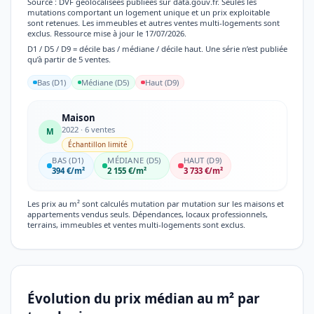
Source : DVF géolocalisées publiées sur data.gouv.fr. Seules les
mutations comportant un logement unique et un prix exploitable
sont retenues. Les immeubles et autres ventes multi-logements sont
exclus. Ressource mise à jour le 17/07/2026.
D1 / D5 / D9 = décile bas / médiane / décile haut. Une série n’est publiée
qu’à partir de 5 ventes.
Bas (D1)
Médiane (D5)
Haut (D9)
Maison
2022 · 6 ventes
M
Échantillon limité
BAS (D1)
MÉDIANE (D5)
HAUT (D9)
394 €/m²
2 155 €/m²
3 733 €/m²
Les prix au m² sont calculés mutation par mutation sur les maisons et
appartements vendus seuls. Dépendances, locaux professionnels,
terrains, immeubles et ventes multi-logements sont exclus.
Évolution du prix médian au m² par