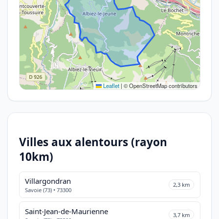
Leaflet
|
© OpenStreetMap contributors
Villes aux alentours (rayon
10km)
Villargondran
2,3 km
Savoie (73) • 73300
Saint-Jean-de-Maurienne
3,7 km