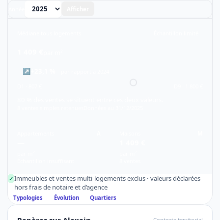
Année
Afficher
Médiane tous logements
Échantillon limité
1 409 €
par m²
↗
+23,1 %
par rapport à 2024
D1 · 807 €
D9 · 1 800 €
80 % des ventes se situent entre ces deux valeurs.
8 ventes simples retenues
Données au 31/12/2025
Appartements
A
Maisons
M
—
1 409 €
par m²
par m²
Échantillon insuffisant
8 ventes
Immeubles et ventes multi-logements exclus · valeurs déclarées
✓
hors frais de notaire et d’agence
Typologies
Évolution
Quartiers
Repères sur Alexain
Contexte territorial