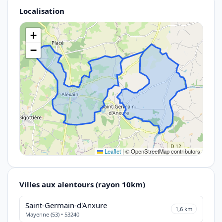
Localisation
+
−
Leaflet
|
© OpenStreetMap contributors
Villes aux alentours (rayon 10km)
Saint-Germain-d'Anxure
1,6 km
Mayenne (53) • 53240