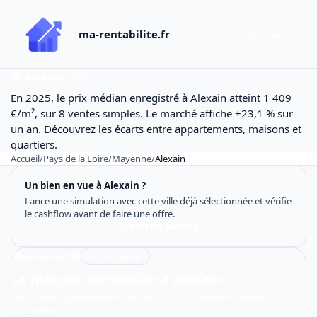
ma-rentabilite.fr
Formulaire
Alexain (53)
En 2025, le prix médian enregistré à Alexain atteint 1 409
€/m², sur 8 ventes simples. Le marché affiche +23,1 % sur
un an. Découvrez les écarts entre appartements, maisons et
quartiers.
Accueil
/
Pays de la Loire
/
Mayenne
/
Alexain
Un bien en vue à Alexain ?
Lance une simulation avec cette ville déjà sélectionnée et vérifie
le cashflow avant de faire une offre.
Simuler à Alexain
Observatoire DVF
Ventes signées
Le marché immobilier à Alexain
Maisons et appartements vendus seuls, au dernier millésime
disponible