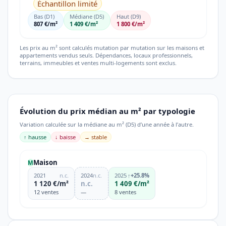
Échantillon limité
Bas (D1)
Médiane (D5)
Haut (D9)
807 €/m²
1 409 €/m²
1 800 €/m²
Les prix au m² sont calculés mutation par mutation sur les maisons et
appartements vendus seuls. Dépendances, locaux professionnels,
terrains, immeubles et ventes multi-logements sont exclus.
Évolution du prix médian au m² par typologie
Variation calculée sur la médiane au m² (D5) d’une année à l’autre.
↑ hausse
↓ baisse
→ stable
Maison
M
2021
n.c.
2024
n.c.
2025
↑
+25.8%
1 120 €/m²
n.c.
1 409 €/m²
12 ventes
—
8 ventes