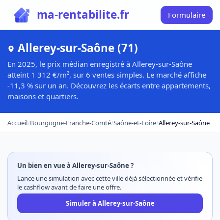
ma-rentabilite.fr
Formulaire
Allerey-sur-Saône (71)
En 2025, le prix médian enregistré à Allerey-sur-Saône
atteint 1 312 €/m², sur 6 ventes simples. Le marché affiche
-11,3 % sur un an. Découvrez les écarts entre appartements,
maisons et quartiers.
Accueil
/
Bourgogne-Franche-Comté
/
Saône-et-Loire
/
Allerey-sur-Saône
Un bien en vue à Allerey-sur-Saône ?
Lance une simulation avec cette ville déjà sélectionnée et vérifie
le cashflow avant de faire une offre.
Simuler à Allerey-sur-Saône