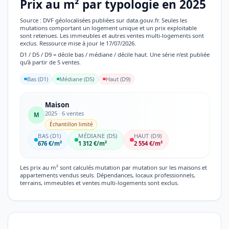
Prix au m² par typologie en 2025
Source : DVF géolocalisées publiées sur data.gouv.fr. Seules les
mutations comportant un logement unique et un prix exploitable
sont retenues. Les immeubles et autres ventes multi-logements sont
exclus. Ressource mise à jour le 17/07/2026.
D1 / D5 / D9 = décile bas / médiane / décile haut. Une série n’est publiée
qu’à partir de 5 ventes.
Bas (D1)
Médiane (D5)
Haut (D9)
Maison
2025 · 6 ventes
M
Échantillon limité
BAS (D1)
MÉDIANE (D5)
HAUT (D9)
676 €/m²
1 312 €/m²
2 554 €/m²
Les prix au m² sont calculés mutation par mutation sur les maisons et
appartements vendus seuls. Dépendances, locaux professionnels,
terrains, immeubles et ventes multi-logements sont exclus.