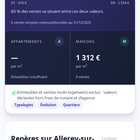
D1 · 676 €
D9 · 2 554 €
80 % des ventes se situent entre ces deux valeurs.
6 ventes simples retenues
Données au 31/12/2025
APPARTEMENTS
A
MAISONS
M
—
1 312 €
par m²
par m²
Échantillon insuffisant
6 ventes
Immeubles et ventes multi-logements exclus · valeurs
✓
déclarées hors frais de notaire et d’agence
Typologies
Évolution
Quartiers
Repères sur Allerey-sur-
Contexte