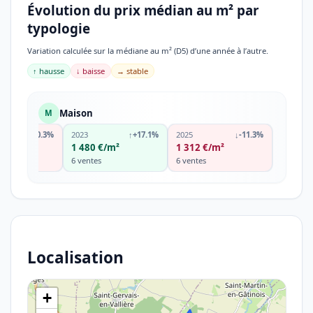
Évolution du prix médian au m² par
typologie
Variation calculée sur la médiane au m² (D5) d’une année à l’autre.
↑ hausse
↓ baisse
→ stable
Maison
M
↓
-10.3%
2023
↑
+17.1%
2025
↓
-11.3%
€/m²
1 480 €/m²
1 312 €/m²
s
6 ventes
6 ventes
Localisation
+