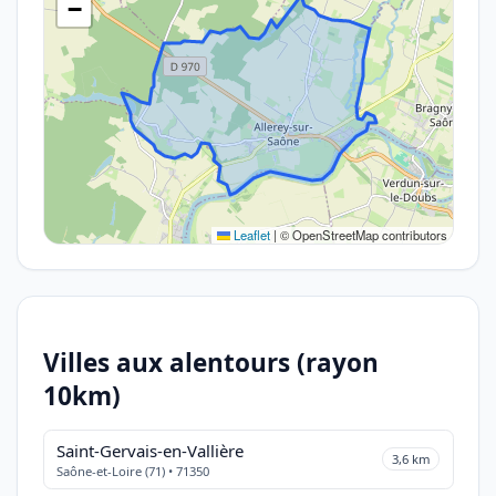
−
Leaflet
|
© OpenStreetMap contributors
Villes aux alentours (rayon
10km)
Saint-Gervais-en-Vallière
3,6 km
Saône-et-Loire (71) • 71350