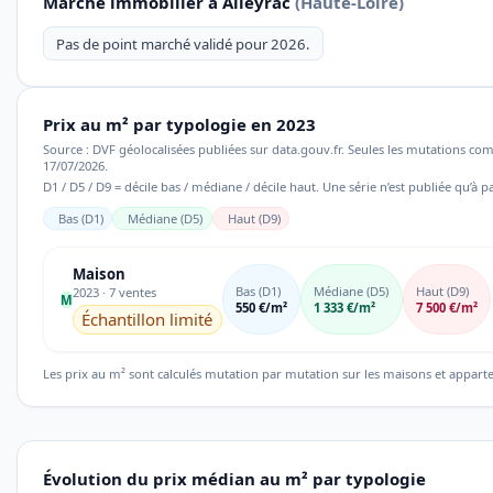
Marché immobilier à Alleyrac
(Haute-Loire)
Pas de point marché validé pour 2026.
Prix au m² par typologie en 2023
Source : DVF géolocalisées publiées sur data.gouv.fr. Seules les mutations co
17/07/2026.
D1 / D5 / D9 = décile bas / médiane / décile haut. Une série n’est publiée qu’à pa
Bas (D1)
Médiane (D5)
Haut (D9)
Maison
Bas (D1)
Médiane (D5)
Haut (D9)
2023 · 7 ventes
M
550 €/m²
1 333 €/m²
7 500 €/m²
Échantillon limité
Les prix au m² sont calculés mutation par mutation sur les maisons et appart
Évolution du prix médian au m² par typologie