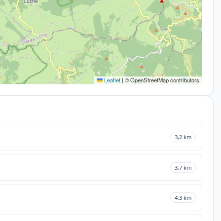
Leaflet
|
© OpenStreetMap contributors
3,2 km
3,7 km
4,3 km