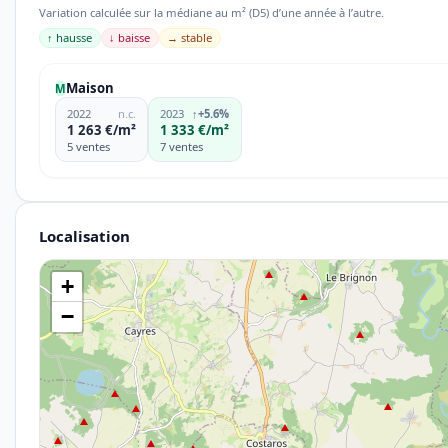
Variation calculée sur la médiane au m² (D5) d’une année à l’autre.
↑ hausse
↓ baisse
→ stable
Maison
M
2022
n.c.
2023
↑
+5.6%
1 263 €/m²
1 333 €/m²
5 ventes
7 ventes
Localisation
+
−