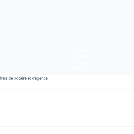
A
Maisons
1 333 €
par m²
7 ventes
rais de notaire et d’agence