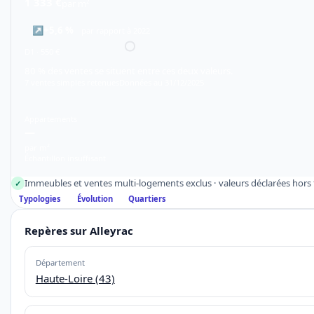
1 333 €
par m²
↗
+5,6 %
par rapport à 2022
D1 · 550 €
80 % des ventes se situent entre ces deux valeurs.
7 ventes simples retenues
Données au 31/12/2025
Appartements
—
par m²
Échantillon insuffisant
Immeubles et ventes multi-logements exclus · valeurs déclarées hors f
✓
Typologies
Évolution
Quartiers
Repères sur Alleyrac
Département
Haute-Loire (43)