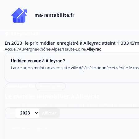
ma-rentabilite.fr
Alleyrac (43)
En 2023, le prix médian enregistré à Alleyrac atteint 1 333 €/
Accueil
/
Auvergne-Rhône-Alpes
/
Haute-Loire
/
Alleyrac
Un bien en vue à Alleyrac ?
Lance une simulation avec cette ville déjà sélectionnée et vérifie le ca
Observatoire DVF
Ventes signées
Le marché immobilier à Alleyrac
Maisons et appartements vendus seuls, au dernier millésime disponible
Année
Afficher
Médiane tous logements