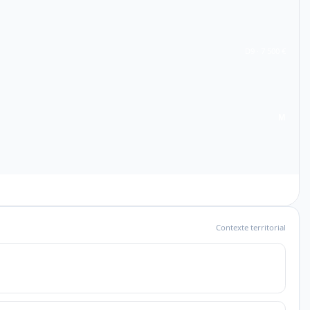
D9 · 7 500 €
M
Contexte territorial