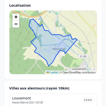
Localisation
+
−
Leaflet
|
© OpenStreetMap contributors
Villes aux alentours (rayon 10km)
Louvemont
2,4 km
Haute-Marne (52) • 52130