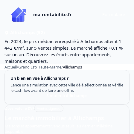
ma-rentabilite.fr
Formulaire
Allichamps (52)
En 2024, le prix médian enregistré à Allichamps atteint 1
442 €/m², sur 5 ventes simples. Le marché affiche +0,1 %
sur un an. Découvrez les écarts entre appartements,
maisons et quartiers.
Accueil
/
Grand Est
/
Haute-Marne
/
Allichamps
Un bien en vue à Allichamps ?
Lance une simulation avec cette ville déjà sélectionnée et vérifie
le cashflow avant de faire une offre.
Simuler à Allichamps
Observatoire DVF
Ventes signées
Le marché immobilier à Allichamps
Maisons et appartements vendus seuls, au dernier millésime
disponible