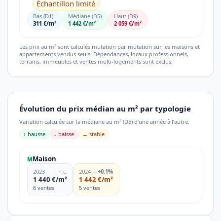
Échantillon limité
Bas (D1)
Médiane (D5)
Haut (D9)
311 €/m²
1 442 €/m²
2 059 €/m²
Les prix au m² sont calculés mutation par mutation sur les maisons et
appartements vendus seuls. Dépendances, locaux professionnels,
terrains, immeubles et ventes multi-logements sont exclus.
Évolution du prix médian au m² par typologie
Variation calculée sur la médiane au m² (D5) d’une année à l’autre.
↑ hausse
↓ baisse
→ stable
Maison
M
2023
n.c.
2024
→
+0.1%
1 440 €/m²
1 442 €/m²
6 ventes
5 ventes