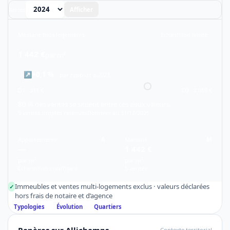
Année
Afficher
Médiane tous logements
Échantillon limité
1 442 €
par m²
↗
+0,1 %
par rapport à 2023
D1 · 311 €
D9 · 2 059 €
80 % des ventes se situent entre ces deux valeurs.
5 ventes simples retenues
Données au 31/12/2025
Appartements
A
Maisons
M
—
1 442 €
par m²
par m²
Échantillon insuffisant
5 ventes
Immeubles et ventes multi-logements exclus · valeurs déclarées
✓
hors frais de notaire et d’agence
Typologies
Évolution
Quartiers
Repères sur Allichamps
Contexte territorial