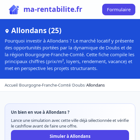
ma-rentabilite.fr
Formulaire
Allondans (25)
Pourquoi investir à Allondans ? Le marché locatif y présente
des opportunités portées par la dynamique de Doubs et de
la région Bourgogne-Franche-Comté. Cette fiche compile les
principaux chiffres (prix/m², loyers, rendement, vacance) et
met en perspective les projets structurants.
Accueil
/
Bourgogne-Franche-Comté
/
Doubs
/
Allondans
Un bien en vue à Allondans ?
Lance une simulation avec cette ville déjà sélectionnée et vérifie
le cashflow avant de faire une offre.
Simuler à Allondans