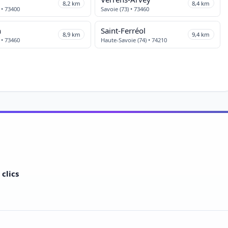
8,2 km
8,4 km
 • 73400
Savoie (73) • 73460
n
Saint-Ferréol
8,9 km
9,4 km
 • 73460
Haute-Savoie (74) • 74210
clics