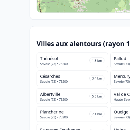
Villes aux alentours (rayon 
Thénésol
Pallud
1,3 km
Savoie (73) • 73200
Savoie (73)
Césarches
Mercur
3,4 km
Savoie (73) • 73200
Savoie (73)
Albertville
Val de 
5,5 km
Savoie (73) • 73200
Haute-Savo
Plancherine
Queige
7,1 km
Savoie (73) • 73200
Savoie (73)
Faverges-Seythenex
Ugine