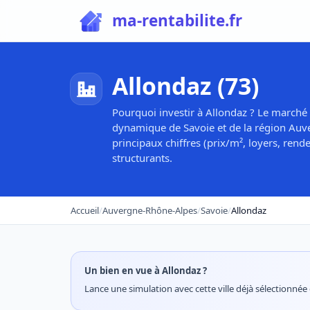
ma-rentabilite.fr
Allondaz (73)
Pourquoi investir à Allondaz ? Le marché 
dynamique de Savoie et de la région Auve
principaux chiffres (prix/m², loyers, rend
structurants.
Accueil
/
Auvergne-Rhône-Alpes
/
Savoie
/
Allondaz
Un bien en vue à Allondaz ?
Lance une simulation avec cette ville déjà sélectionnée e