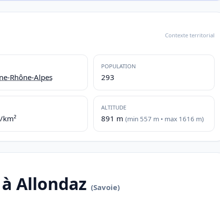
Contexte territorial
POPULATION
ne-Rhône-Alpes
293
ALTITUDE
./km²
891 m
(min 557 m • max 1616 m)
 à Allondaz
(Savoie)