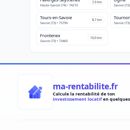
7,9 km
Haute-Savoie (74) • 74210
Savoie (73)
Tours-en-Savoie
Tourno
8,7 km
Savoie (73) • 73790
Savoie (73)
Frontenex
10,0 km
Savoie (73) • 73460
ma-rentabilite.fr
Calcule la rentabilité de ton
investissement locatif
en quelques 