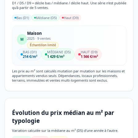
D1 / D5 / D9 = décile bas / médiane / décile haut. Une série n’est publiée
qu’à partir de 5 ventes.
Bas (D1)
Médiane (D5)
Haut (D9)
Maison
2025 · 9 ventes
M
Échantillon limité
BAS (D1)
MÉDIANE (D5)
HAUT (D9)
214 €/m²
1 429 €/m²
1 566 €/m²
Les prix au m² sont calculés mutation par mutation sur les maisons et
appartements vendus seuls. Dépendances, locaux professionnels,
terrains, immeubles et ventes multi-logements sont exclus.
Évolution du prix médian au m² par
typologie
Variation calculée sur la médiane au m² (D5) d’une année à l’autre.