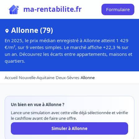
ma-rentabilite.fr
Formulaire
Allonne (79)
En 2025, le prix médian enregistré à Allonne atteint 1 429
€/m², sur 9 ventes simples. Le marché affiche +22,3 % sur
un an. Découvrez les écarts entre appartements, maisons et
quartiers.
Accueil
/
Nouvelle-Aquitaine
/
Deux-Sèvres
/
Allonne
Un bien en vue à Allonne ?
Lance une simulation avec cette ville déjà sélectionnée et vérifie
le cashflow avant de faire une offre.
Simuler à Allonne