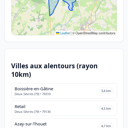
Leaflet
|
© OpenStreetMap contributors
Villes aux alentours (rayon
10km)
Boissière-en-Gâtine
3,6 km
Deux-Sèvres (79) • 79310
Retail
4,5 km
Deux-Sèvres (79) • 79130
Azay-sur-Thouet
4,7 km