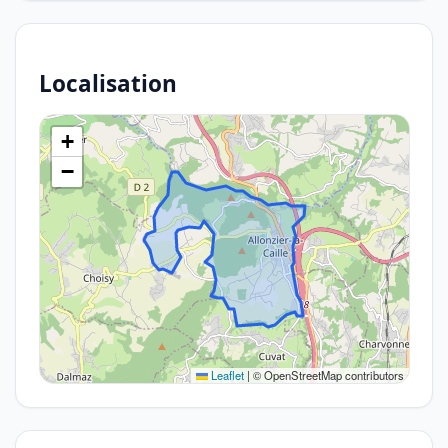
Localisation
+
−
Leaflet
|
© OpenStreetMap contributors