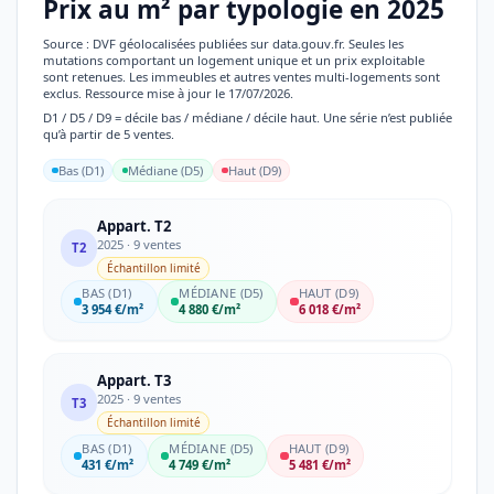
Prix au m² par typologie en 2025
Source : DVF géolocalisées publiées sur data.gouv.fr. Seules les
mutations comportant un logement unique et un prix exploitable
sont retenues. Les immeubles et autres ventes multi-logements sont
exclus. Ressource mise à jour le 17/07/2026.
D1 / D5 / D9 = décile bas / médiane / décile haut. Une série n’est publiée
qu’à partir de 5 ventes.
Bas (D1)
Médiane (D5)
Haut (D9)
Appart. T2
2025 · 9 ventes
T2
Échantillon limité
BAS (D1)
MÉDIANE (D5)
HAUT (D9)
3 954 €/m²
4 880 €/m²
6 018 €/m²
Appart. T3
2025 · 9 ventes
T3
Échantillon limité
BAS (D1)
MÉDIANE (D5)
HAUT (D9)
431 €/m²
4 749 €/m²
5 481 €/m²