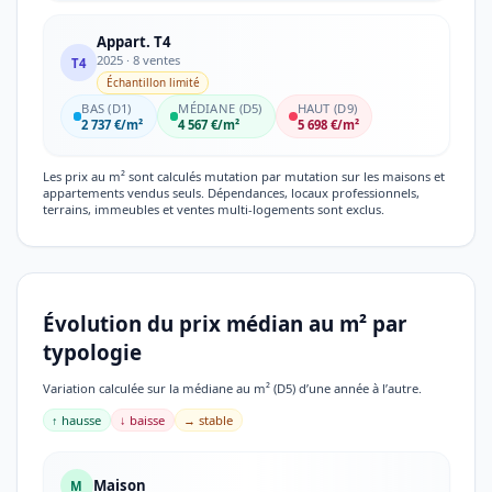
Appart. T4
2025 · 8 ventes
T4
Échantillon limité
BAS (D1)
MÉDIANE (D5)
HAUT (D9)
2 737 €/m²
4 567 €/m²
5 698 €/m²
Les prix au m² sont calculés mutation par mutation sur les maisons et
appartements vendus seuls. Dépendances, locaux professionnels,
terrains, immeubles et ventes multi-logements sont exclus.
Évolution du prix médian au m² par
typologie
Variation calculée sur la médiane au m² (D5) d’une année à l’autre.
↑ hausse
↓ baisse
→ stable
Maison
M