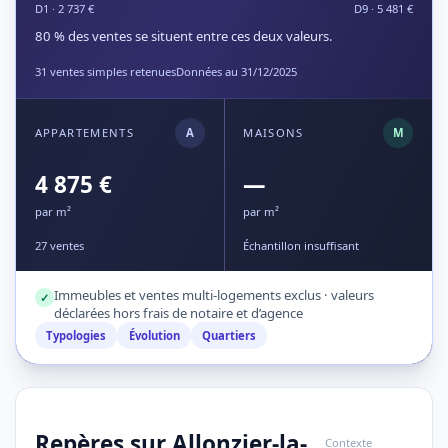
D1 · 2 737 €
D9 · 5 481 €
80 % des ventes se situent entre ces deux valeurs.
31 ventes simples retenues
Données au 31/12/2025
APPARTEMENTS
A
MAISONS
M
4 875 €
—
par m²
par m²
27 ventes
Échantillon insuffisant
Immeubles et ventes multi-logements exclus · valeurs
✓
déclarées hors frais de notaire et d’agence
Typologies
Évolution
Quartiers
Repères sur Allonzier-la-
Contexte