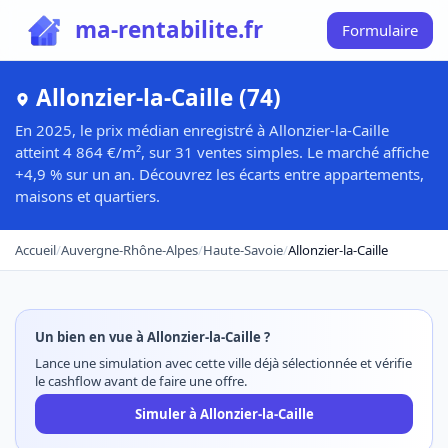
ma-rentabilite.fr
Formulaire
Allonzier-la-Caille (74)
En 2025, le prix médian enregistré à Allonzier-la-Caille
atteint 4 864 €/m², sur 31 ventes simples. Le marché affiche
+4,9 % sur un an. Découvrez les écarts entre appartements,
maisons et quartiers.
Accueil
/
Auvergne-Rhône-Alpes
/
Haute-Savoie
/
Allonzier-la-Caille
Un bien en vue à Allonzier-la-Caille ?
Lance une simulation avec cette ville déjà sélectionnée et vérifie
le cashflow avant de faire une offre.
Simuler à Allonzier-la-Caille