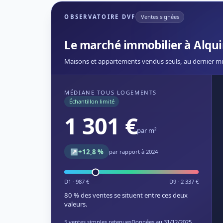
OBSERVATOIRE DVF
Ventes signées
Le marché immobilier à Alqu
Maisons et appartements vendus seuls, au dernier mi
MÉDIANE TOUS LOGEMENTS
Échantillon limité
1 301 €
par m²
↗
+12,8 %
par rapport à 2024
D1 · 987 €
D9 · 2 337 €
80 % des ventes se situent entre ces deux
valeurs.
5 ventes simples retenues
Données au 31/12/2025