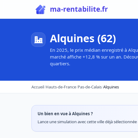
ma-rentabilite.fr
Alquines (62)
En 2025, le prix médian enregistré à Alqu
marché affiche +12,8 % sur un an. Découv
quartiers.
Accueil
/
Hauts-de-France
/
Pas-de-Calais
/
Alquines
Un bien en vue à Alquines ?
Lance une simulation avec cette ville déjà sélectionnée e