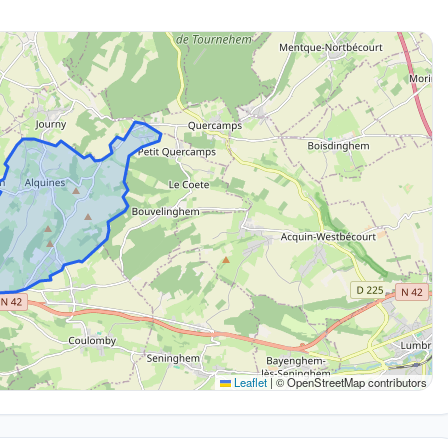
Leaflet
|
© OpenStreetMap contributors