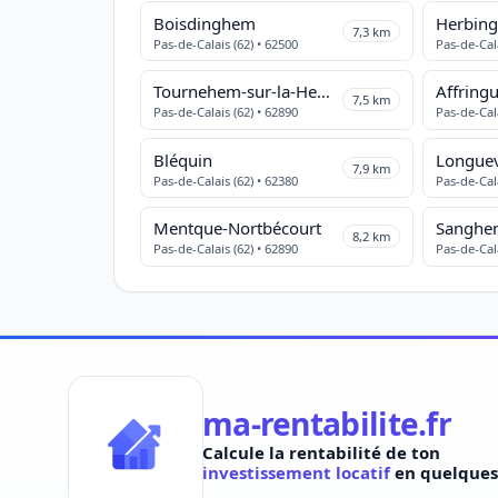
Boisdinghem
Herbin
7,3 km
Pas-de-Calais (62) • 62500
Pas-de-Cala
Tournehem-sur-la-Hem
Affring
7,5 km
Pas-de-Calais (62) • 62890
Pas-de-Cala
Bléquin
Longuev
7,9 km
Pas-de-Calais (62) • 62380
Pas-de-Cala
Mentque-Nortbécourt
Sanghe
8,2 km
Pas-de-Calais (62) • 62890
Pas-de-Cala
ma-rentabilite.fr
Calcule la rentabilité de ton
investissement locatif
en quelques 