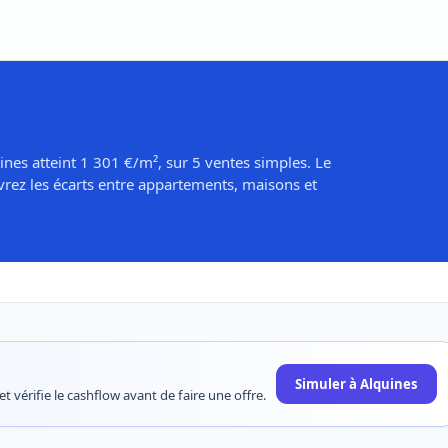
ines atteint 1 301 €/m², sur 5 ventes simples. Le
rez les écarts entre appartements, maisons et
Simuler à Alquines
t vérifie le cashflow avant de faire une offre.