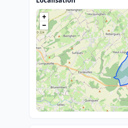
Localisation
+
−