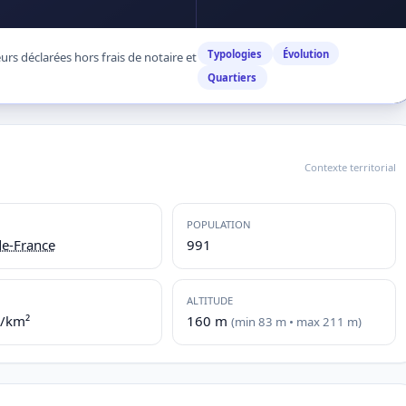
Typologies
Évolution
rs déclarées hors frais de notaire et
Quartiers
Contexte territorial
POPULATION
de-France
991
ALTITUDE
./km²
160 m
(min 83 m • max 211 m)