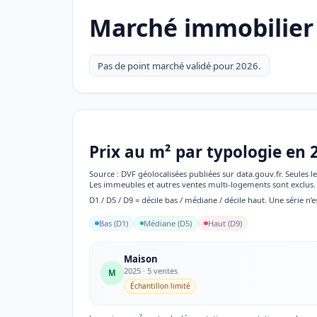
Marché immobilier
Pas de point marché validé pour 2026.
Prix au m² par typologie en 
Source : DVF géolocalisées publiées sur data.gouv.fr. Seules
Les immeubles et autres ventes multi-logements sont exclus. 
D1 / D5 / D9 = décile bas / médiane / décile haut. Une série n’e
Bas (D1)
Médiane (D5)
Haut (D9)
Maison
2025 · 5 ventes
M
Échantillon limité