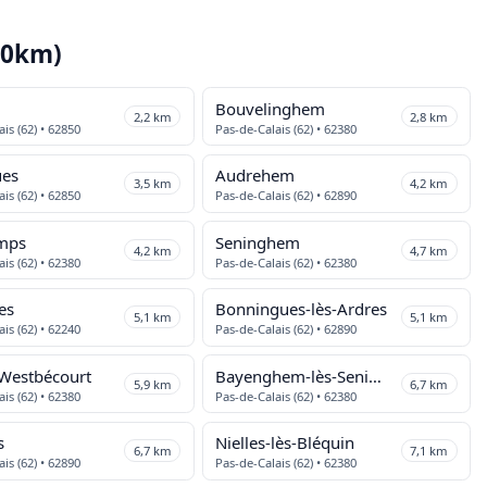
10km)
Bouvelinghem
2,2 km
2,8 km
is (62) • 62850
Pas-de-Calais (62) • 62380
ues
Audrehem
3,5 km
4,2 km
is (62) • 62850
Pas-de-Calais (62) • 62890
mps
Seninghem
4,2 km
4,7 km
is (62) • 62380
Pas-de-Calais (62) • 62380
es
Bonningues-lès-Ardres
5,1 km
5,1 km
is (62) • 62240
Pas-de-Calais (62) • 62890
Westbécourt
Bayenghem-lès-Seninghem
5,9 km
6,7 km
is (62) • 62380
Pas-de-Calais (62) • 62380
s
Nielles-lès-Bléquin
6,7 km
7,1 km
is (62) • 62890
Pas-de-Calais (62) • 62380