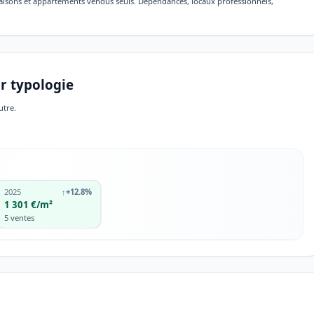
maisons et appartements vendus seuls. Dépendances, locaux professionnels,
r typologie
utre.
2025
↑
+12.8%
1 301 €/m²
5 ventes