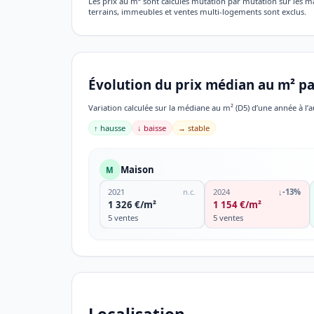
Les prix au m² sont calculés mutation par mutation sur les 
terrains, immeubles et ventes multi-logements sont exclus.
Évolution du prix médian au m² pa
Variation calculée sur la médiane au m² (D5) d’une année à l’a
↑ hausse
↓ baisse
→ stable
Maison
M
2021
n.c.
2024
↓
-13%
1 326 €/m²
1 154 €/m²
5 ventes
5 ventes