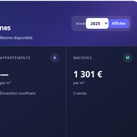
Année
Afficher
ines
llésime disponible
APPARTEMENTS
A
MAISONS
M
—
1 301 €
par m²
par m²
Échantillon insuffisant
5 ventes