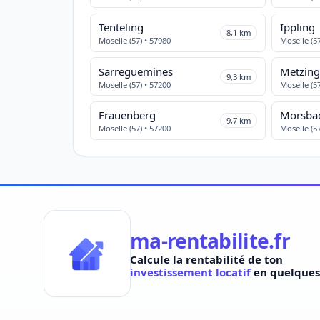
Tenteling
Ippling
8,1 km
Moselle (57) • 57980
Moselle (57
Sarreguemines
Metzin
9,3 km
Moselle (57) • 57200
Moselle (57
Frauenberg
Morsba
9,7 km
Moselle (57) • 57200
Moselle (57
ma-rentabilite.fr
Calcule la rentabilité de ton
investissement locatif
en quelques 