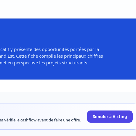
catif y présente des opportunités portées par la
d Est. Cette fiche compile les principaux chiffres
et en perspective les projets structurants.
Simuler à Alsting
t vérifie le cashflow avant de faire une offre.