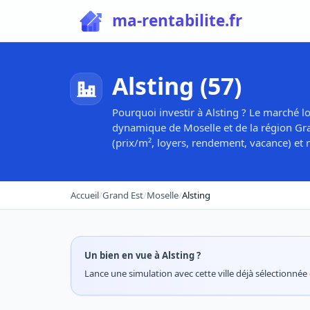
ma-rentabilite.fr
Alsting (57)
Pourquoi investir à Alsting ? Le marché lo
dynamique de Moselle et de la région Gran
(prix/m², loyers, rendement, vacance) et m
Accueil
/
Grand Est
/
Moselle
/
Alsting
Un bien en vue à Alsting ?
Lance une simulation avec cette ville déjà sélectionnée e