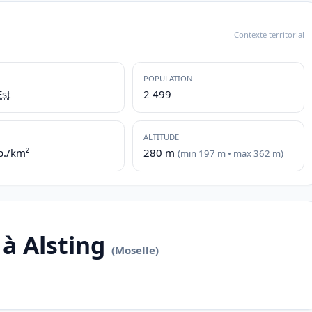
Contexte territorial
POPULATION
st
2 499
ALTITUDE
b./km²
280 m
(min 197 m • max 362 m)
à Alsting
(Moselle)