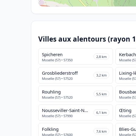
Villes aux alentours (rayon 
Spicheren
Kerbac
2,8 km
Moselle (57) • 57350
Moselle (57
Grosbliederstroff
Lixing-
3,2 km
Moselle (57) • 57520
Moselle (57
Rouhling
Bousba
5,5 km
Moselle (57) • 57520
Moselle (57
Nousseviller-Saint-Nabor
Œting
6,1 km
Moselle (57) • 57990
Moselle (57
Folkling
Blies-Gu
7,6 km
Moselle (57) • 57600
Moselle (57