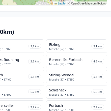
Leaflet
|
© OpenStreetMap contributors
10km)
h
Etzling
2,8 km
3,1 km
) • 57460
Moselle (57) • 57460
lès-Rouhling
Behren-lès-Forbach
3,3 km
4,5 km
) • 57520
Moselle (57) • 57460
ch
Stiring-Wendel
5,5 km
5,5 km
) • 57460
Moselle (57) • 57350
Schœneck
6,7 km
6,9 km
) • 57600
Moselle (57) • 57350
ersviller
Forbach
7,9 km
7,9 km
) • 57200
Moselle (57) • 57600