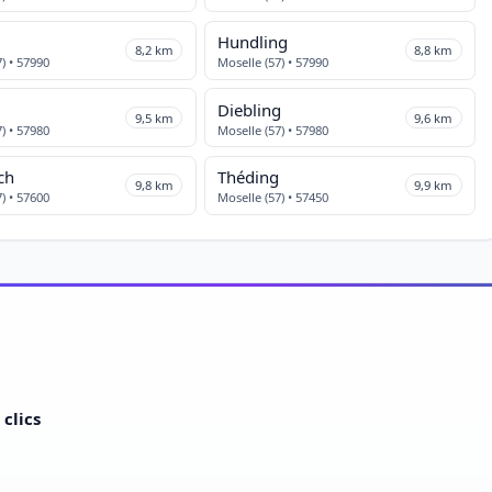
Hundling
8,2 km
8,8 km
) • 57990
Moselle (57) • 57990
g
Diebling
9,5 km
9,6 km
) • 57980
Moselle (57) • 57980
ch
Théding
9,8 km
9,9 km
) • 57600
Moselle (57) • 57450
clics