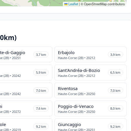
Leaflet
|
© OpenStreetMap contributors
10km)
rte-di-Gaggio
Erbajolo
3,7 km
3,9 km
e (2B) • 20251
Haute-Corse (2B) • 20212
Sant'Andréa-di-Bozio
5,9 km
6,5 km
e (2B) • 20242
Haute-Corse (2B) • 20212
Riventosa
7,0 km
7,0 km
e (2B) • 20242
Haute-Corse (2B) • 20250
ni
Poggio-di-Venaco
7,6 km
8,0 km
e (2B) • 20272
Haute-Corse (2B) • 20250
ole
Giuncaggio
9,2 km
9,2 km
e (2B) • 20219
Haute-Corse (2B) • 20251