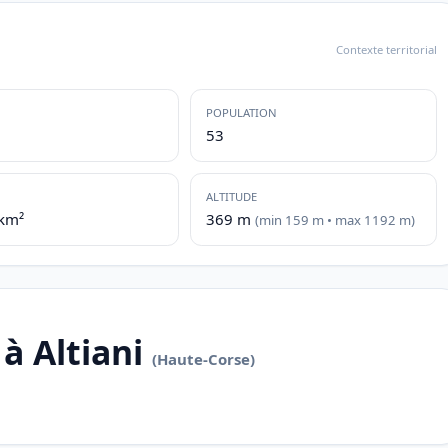
Contexte territorial
POPULATION
53
ALTITUDE
/km²
369 m
(min 159 m • max 1192 m)
à Altiani
(Haute-Corse)