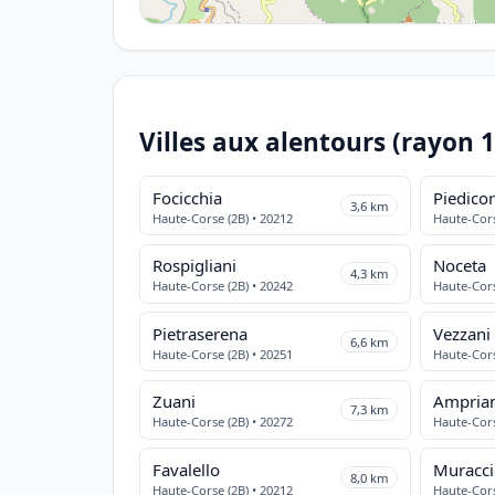
Villes aux alentours (rayon 
Focicchia
Piedico
3,6 km
Haute-Corse (2B) • 20212
Haute-Cors
Rospigliani
Noceta
4,3 km
Haute-Corse (2B) • 20242
Haute-Cors
Pietraserena
Vezzani
6,6 km
Haute-Corse (2B) • 20251
Haute-Cors
Zuani
Ampria
7,3 km
Haute-Corse (2B) • 20272
Haute-Cors
Favalello
Muracci
8,0 km
Haute-Corse (2B) • 20212
Haute-Cors