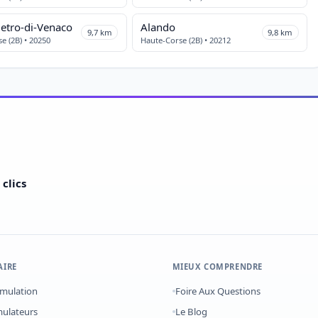
ietro-di-Venaco
Alando
9,7 km
9,8 km
e (2B) • 20250
Haute-Corse (2B) • 20212
clics
AIRE
MIEUX COMPRENDRE
imulation
Foire Aux Questions
mulateurs
Le Blog