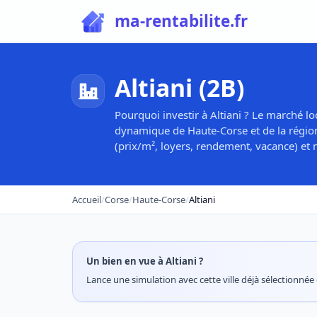
ma-rentabilite.fr
Altiani (2B)
Pourquoi investir à Altiani ? Le marché lo
dynamique de Haute-Corse et de la région 
(prix/m², loyers, rendement, vacance) et m
Accueil
/
Corse
/
Haute-Corse
/
Altiani
Un bien en vue à Altiani ?
Lance une simulation avec cette ville déjà sélectionnée e