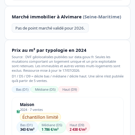
Marché immobilier à Alvimare
(Seine-Maritime)
Pas de point marché validé pour 2026.
Prix au m² par typologie en 2024
Source : DVF géolocalisées publiées sur data.gouv.fr. Seules les
mutations comportant un logement unique et un prix exploitable
sont retenues. Les immeubles et autres ventes multi-logements sont
exclus. Ressource mise à jour le 17/07/2026.
D1 / D5 / D9 = décile bas / médiane / décile haut. Une série n’est publiée
qu’à partir de 5 ventes.
Bas (D1)
Médiane (D5)
Haut (D9)
Maison
2024 · 7 ventes
M
Échantillon limité
Bas (D1)
Médiane (D5)
Haut (D9)
343 €/m²
1 786 €/m²
2 438 €/m²