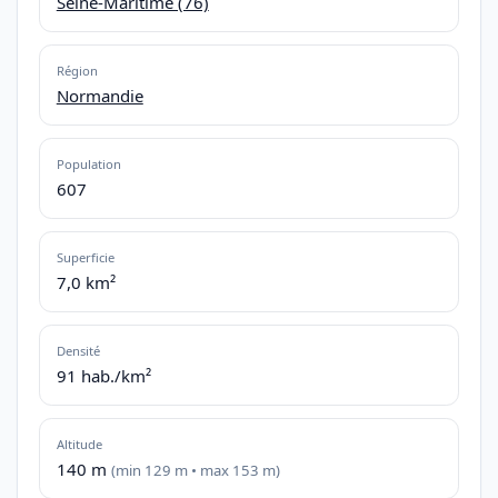
Seine-Maritime (76)
Région
Normandie
Population
607
Superficie
7,0 km²
Densité
91 hab./km²
Altitude
140 m
(min 129 m • max 153 m)