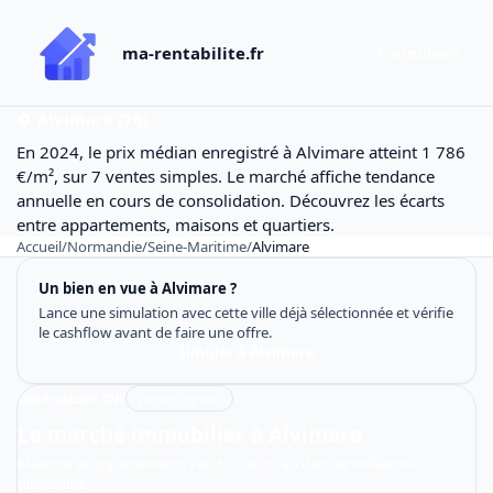
ma-rentabilite.fr
Formulaire
Alvimare (76)
En 2024, le prix médian enregistré à Alvimare atteint 1 786
€/m², sur 7 ventes simples. Le marché affiche tendance
annuelle en cours de consolidation. Découvrez les écarts
entre appartements, maisons et quartiers.
Accueil
/
Normandie
/
Seine-Maritime
/
Alvimare
Un bien en vue à Alvimare ?
Lance une simulation avec cette ville déjà sélectionnée et vérifie
le cashflow avant de faire une offre.
Simuler à Alvimare
Observatoire DVF
Ventes signées
Le marché immobilier à Alvimare
Maisons et appartements vendus seuls, au dernier millésime
disponible