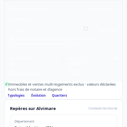
Médiane tous logements
Échantillon limité
1 786 €
par m²
D1 · 343 €
D9 · 2 438 €
80 % des ventes se situent entre ces deux valeurs.
7 ventes simples retenues
Données au 31/12/2025
Appartements
A
Maisons
M
—
1 786 €
par m²
par m²
Échantillon insuffisant
7 ventes
Immeubles et ventes multi-logements exclus · valeurs déclarées
✓
hors frais de notaire et d’agence
Typologies
Évolution
Quartiers
Repères sur Alvimare
Contexte territorial
Département