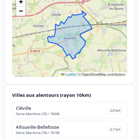
+
−
Leaflet
|
© OpenStreetMap contributors
Villes aux alentours (rayon 10km)
Cléville
2,0 km
Seine-Maritime (76) • 76640
Allouville-Bellefosse
2,7 km
Seine-Maritime (76) • 76190