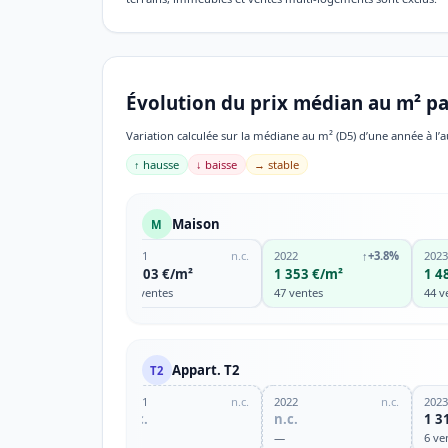
Évolution du prix médian au m² pa
Variation calculée sur la médiane au m² (D5) d’une année à l’a
↑ hausse
↓ baisse
→ stable
Maison
M
2021
n.c.
2022
↑
+3.8%
2023
1 303 €/m²
1 353 €/m²
1 4
38 ventes
47 ventes
44 v
Appart. T2
T2
2021
n.c.
2022
n.c.
2023
n.c.
n.c.
1 3
—
—
6 ve