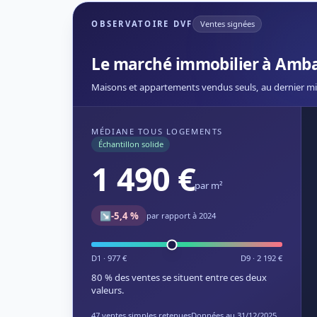
OBSERVATOIRE DVF
Ventes signées
Le marché immobilier à Amb
Maisons et appartements vendus seuls, au dernier mi
MÉDIANE TOUS LOGEMENTS
Échantillon solide
1 490 €
par m²
↘
-5,4 %
par rapport à 2024
D1 · 977 €
D9 · 2 192 €
80 % des ventes se situent entre ces deux
valeurs.
47 ventes simples retenues
Données au 31/12/2025