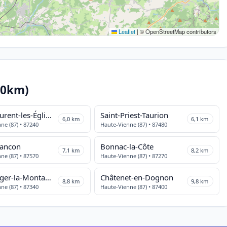
Leaflet
|
© OpenStreetMap contributors
10km)
Saint-Laurent-les-Églises
Saint-Priest-Taurion
6,0 km
6,1 km
ne (87) • 87240
Haute-Vienne (87) • 87480
Rancon
Bonnac-la-Côte
7,1 km
8,2 km
ne (87) • 87570
Haute-Vienne (87) • 87270
Saint-Léger-la-Montagne
Châtenet-en-Dognon
8,8 km
9,8 km
ne (87) • 87340
Haute-Vienne (87) • 87400