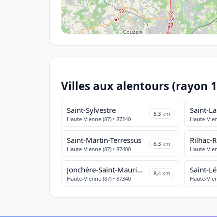
Villes aux alentours (rayon 
Saint-Sylvestre
5,3 km
Haute-Vienne (87) • 87240
Haute-Vien
Saint-Martin-Terressus
Rilhac-
6,3 km
Haute-Vienne (87) • 87400
Haute-Vien
Jonchère-Saint-Maurice
8,4 km
Haute-Vienne (87) • 87340
Haute-Vien