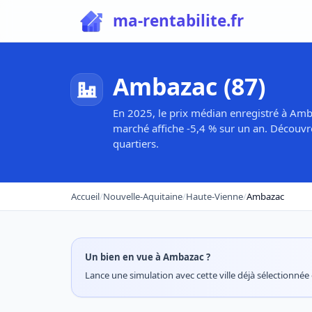
ma-rentabilite.fr
Ambazac (87)
En 2025, le prix médian enregistré à Amb
marché affiche -5,4 % sur un an. Découvr
quartiers.
Accueil
/
Nouvelle-Aquitaine
/
Haute-Vienne
/
Ambazac
Un bien en vue à Ambazac ?
Lance une simulation avec cette ville déjà sélectionnée e