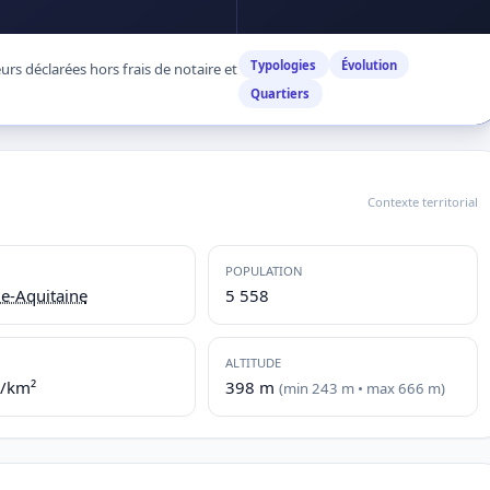
Typologies
Évolution
rs déclarées hors frais de notaire et
Quartiers
Contexte territorial
POPULATION
e-Aquitaine
5 558
ALTITUDE
./km²
398 m
(min 243 m • max 666 m)