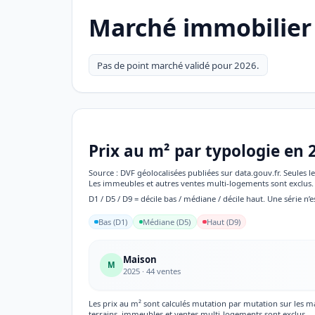
Marché immobilie
Pas de point marché validé pour 2026.
Prix au m² par typologie en 
Source : DVF géolocalisées publiées sur data.gouv.fr. Seules
Les immeubles et autres ventes multi-logements sont exclus. 
D1 / D5 / D9 = décile bas / médiane / décile haut. Une série n’e
Bas (D1)
Médiane (D5)
Haut (D9)
Maison
M
2025 · 44 ventes
Les prix au m² sont calculés mutation par mutation sur les 
terrains, immeubles et ventes multi-logements sont exclus.