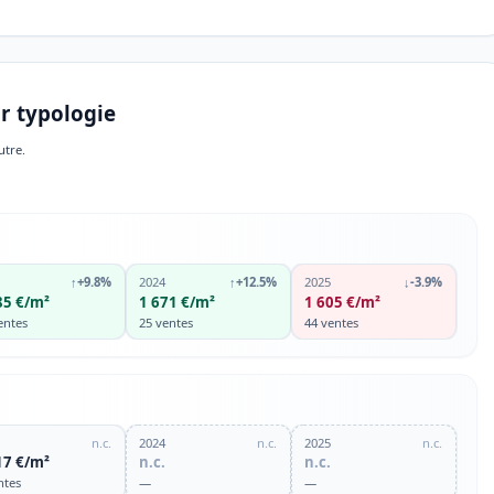
r typologie
utre.
↑
+9.8%
2024
↑
+12.5%
2025
↓
-3.9%
85 €/m²
1 671 €/m²
1 605 €/m²
entes
25 ventes
44 ventes
n.c.
2024
n.c.
2025
n.c.
17 €/m²
n.c.
n.c.
ntes
—
—