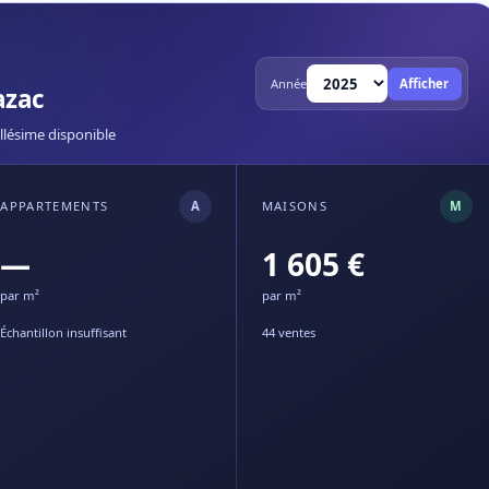
Année
Afficher
azac
llésime disponible
APPARTEMENTS
A
MAISONS
M
—
1 605 €
par m²
par m²
Échantillon insuffisant
44 ventes