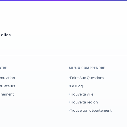
clics
AIRE
MIEUX COMPRENDRE
imulation
Foire Aux Questions
mulateurs
Le Blog
onnement
Trouve ta ville
Trouve ta région
Trouve ton département