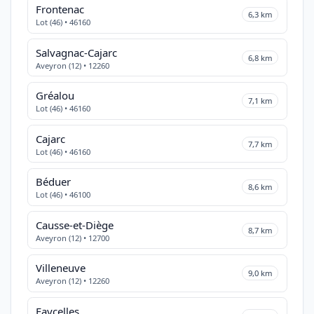
Frontenac
6,3 km
Lot (46) • 46160
Salvagnac-Cajarc
6,8 km
Aveyron (12) • 12260
Gréalou
7,1 km
Lot (46) • 46160
Cajarc
7,7 km
Lot (46) • 46160
Béduer
8,6 km
Lot (46) • 46100
Causse-et-Diège
8,7 km
Aveyron (12) • 12700
Villeneuve
9,0 km
Aveyron (12) • 12260
Faycelles