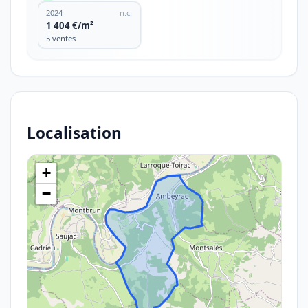
2024
n.c.
1 404 €/m²
5 ventes
Localisation
+
−