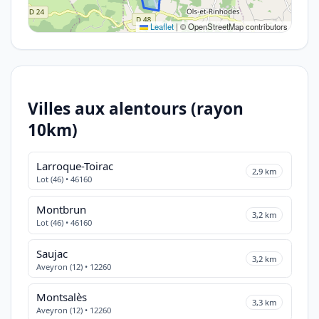
Leaflet
|
© OpenStreetMap contributors
Villes aux alentours (rayon
10km)
Larroque-Toirac
2,9 km
Lot (46) • 46160
Montbrun
3,2 km
Lot (46) • 46160
Saujac
3,2 km
Aveyron (12) • 12260
Montsalès
3,3 km
Aveyron (12) • 12260