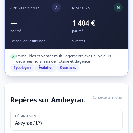
APPARTEMENTS
A
MAISONS
M
—
1 404 €
par m²
par m²
Échantillon insuffisant
5 ventes
Immeubles et ventes multi-logements exclus · valeurs
✓
déclarées hors frais de notaire et d’agence
Typologies
Évolution
Quartiers
Contexte territorial
Repères sur Ambeyrac
DÉPARTEMENT
Aveyron (12)