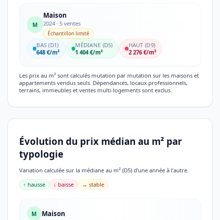
Maison
2024 · 5 ventes
M
Échantillon limité
BAS (D1)
MÉDIANE (D5)
HAUT (D9)
648 €/m²
1 404 €/m²
2 276 €/m²
Les prix au m² sont calculés mutation par mutation sur les maisons et
appartements vendus seuls. Dépendances, locaux professionnels,
terrains, immeubles et ventes multi-logements sont exclus.
Évolution du prix médian au m² par
typologie
Variation calculée sur la médiane au m² (D5) d’une année à l’autre.
↑ hausse
↓ baisse
→ stable
Maison
M