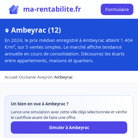
ma-rentabilite.fr
Formulaire
Ambeyrac (12)
En 2024, le prix médian enregistré à Ambeyrac atteint 1 404
€/m², sur 5 ventes simples. Le marché affiche tendance
annuelle en cours de consolidation. Découvrez les écarts
entre appartements, maisons et quartiers.
Accueil
/
Occitanie
/
Aveyron
/
Ambeyrac
Un bien en vue à Ambeyrac ?
Lance une simulation avec cette ville déjà sélectionnée et vérifie
le cashflow avant de faire une offre.
Simuler à Ambeyrac