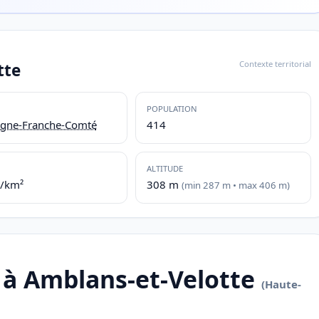
Contexte territorial
tte
POPULATION
gne-Franche-Comté
414
ALTITUDE
./km²
308 m
(min 287 m • max 406 m)
 à Amblans-et-Velotte
(Haute-