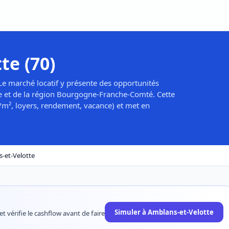
te (70)
Le marché locatif y présente des opportunités
 et de la région Bourgogne-Franche-Comté. Cette
ix/m², loyers, rendement, vacance) et met en
-et-Velotte
Simuler à Amblans-et-Velotte
t vérifie le cashflow avant de faire