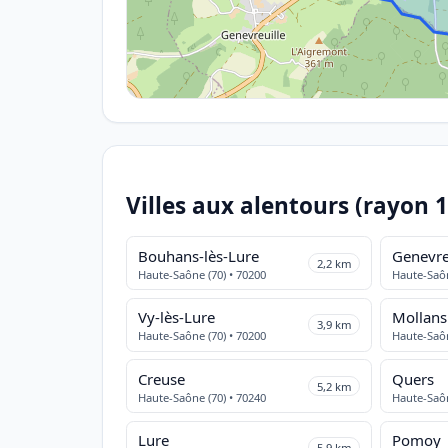
Villes aux alentours (rayon 
Bouhans-lès-Lure
Genevre
2,2 km
Haute-Saône (70) • 70200
Haute-Saôn
Vy-lès-Lure
Mollans
3,9 km
Haute-Saône (70) • 70200
Haute-Saôn
Creuse
Quers
5,2 km
Haute-Saône (70) • 70240
Haute-Saôn
Lure
Pomoy
5,9 km