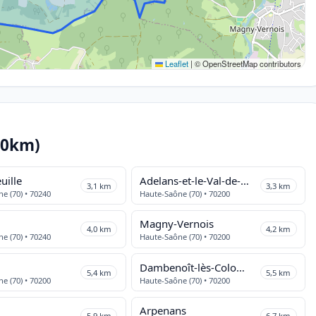
Leaflet
|
© OpenStreetMap contributors
10km)
uille
Adelans-et-le-Val-de-Bithaine
3,1 km
3,3 km
e (70) • 70240
Haute-Saône (70) • 70200
Magny-Vernois
4,0 km
4,2 km
e (70) • 70240
Haute-Saône (70) • 70200
Dambenoît-lès-Colombe
5,4 km
5,5 km
e (70) • 70200
Haute-Saône (70) • 70200
Arpenans
5,9 km
6,7 km