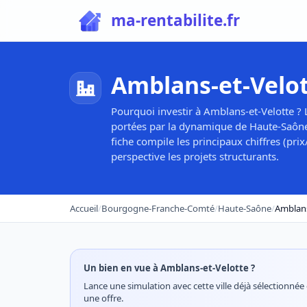
ma-rentabilite.fr
Amblans-et-Velot
Pourquoi investir à Amblans-et-Velotte ? 
portées par la dynamique de Haute-Saône
fiche compile les principaux chiffres (pr
perspective les projets structurants.
Accueil
/
Bourgogne-Franche-Comté
/
Haute-Saône
/
Amblans
Un bien en vue à Amblans-et-Velotte ?
Lance une simulation avec cette ville déjà sélectionnée e
une offre.