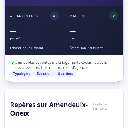
APPARTEMENTS
A
MAISONS
M
—
—
par m²
par m²
Échantillon insuffisant
Échantillon insuffisant
Immeubles et ventes multi-logements exclus · valeurs
✓
déclarées hors frais de notaire et d’agence
Typologies
Évolution
Quartiers
Repères sur Amendeuix-
Contexte
territorial
Oneix