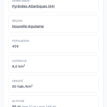
DÉPARTEMENT
Pyrénées-Atlantiques (64)
RÉGION
Nouvelle-Aquitaine
POPULATION
459
SUPERFICIE
8,0 km²
DENSITÉ
60 hab./km²
ALTITUDE
86 m
(min 32 m • max 168 m)