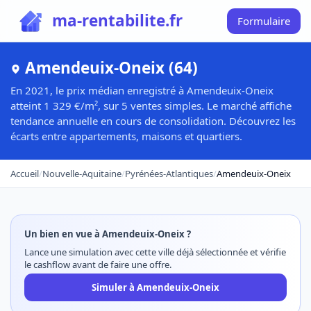
ma-rentabilite.fr
Formulaire
Amendeuix-Oneix (64)
En 2021, le prix médian enregistré à Amendeuix-Oneix
atteint 1 329 €/m², sur 5 ventes simples. Le marché affiche
tendance annuelle en cours de consolidation. Découvrez les
écarts entre appartements, maisons et quartiers.
Accueil
/
Nouvelle-Aquitaine
/
Pyrénées-Atlantiques
/
Amendeuix-Oneix
Un bien en vue à Amendeuix-Oneix ?
Lance une simulation avec cette ville déjà sélectionnée et vérifie
le cashflow avant de faire une offre.
Simuler à Amendeuix-Oneix