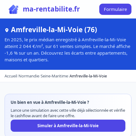
ma-rentabilite.fr
Formulaire
Amfreville-la-Mi-Voie (76)
En 2025, le prix médian enregistré à Amfreville-la-Mi-Voie
atteint 2 044 €/m², sur 61 ventes simples. Le marché affiche
-1,6 % sur un an. Découvrez les écarts entre appartements,
maisons et quartiers.
Accueil
/
Normandie
/
Seine-Maritime
/
Amfreville-la-Mi-Voie
Un bien en vue à Amfreville-la-Mi-Voie ?
Lance une simulation avec cette ville déjà sélectionnée et vérifie
le cashflow avant de faire une offre.
Simuler à Amfreville-la-Mi-Voie