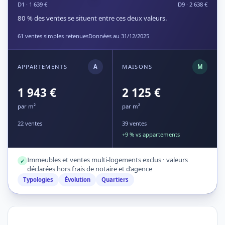
D1 · 1 639 €
D9 · 2 638 €
80 % des ventes se situent entre ces deux valeurs.
61 ventes simples retenues
Données au 31/12/2025
APPARTEMENTS
A
MAISONS
M
1 943 €
2 125 €
par m²
par m²
22 ventes
39 ventes
+9 % vs appartements
Immeubles et ventes multi-logements exclus · valeurs
✓
déclarées hors frais de notaire et d’agence
Typologies
Évolution
Quartiers