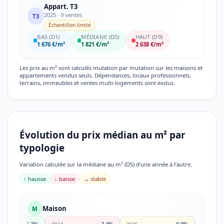
Appart. T3
2025 · 9 ventes
T3
Échantillon limité
BAS (D1)
MÉDIANE (D5)
HAUT (D9)
1 676 €/m²
1 821 €/m²
2 638 €/m²
Les prix au m² sont calculés mutation par mutation sur les maisons et
appartements vendus seuls. Dépendances, locaux professionnels,
terrains, immeubles et ventes multi-logements sont exclus.
Évolution du prix médian au m² par
typologie
Variation calculée sur la médiane au m² (D5) d’une année à l’autre.
↑ hausse
↓ baisse
→ stable
Maison
M