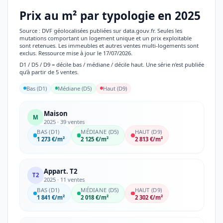
Prix au m² par typologie en 2025
Source : DVF géolocalisées publiées sur data.gouv.fr. Seules les
mutations comportant un logement unique et un prix exploitable
sont retenues. Les immeubles et autres ventes multi-logements sont
exclus. Ressource mise à jour le 17/07/2026.
D1 / D5 / D9 = décile bas / médiane / décile haut. Une série n’est publiée
qu’à partir de 5 ventes.
Bas (D1)
Médiane (D5)
Haut (D9)
Maison
M
2025 · 39 ventes
BAS (D1)
MÉDIANE (D5)
HAUT (D9)
1 273 €/m²
2 125 €/m²
2 813 €/m²
Appart. T2
T2
2025 · 11 ventes
BAS (D1)
MÉDIANE (D5)
HAUT (D9)
1 841 €/m²
2 018 €/m²
2 302 €/m²