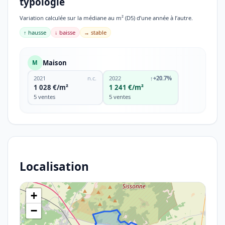
typologie
Variation calculée sur la médiane au m² (D5) d’une année à l’autre.
↑ hausse
↓ baisse
→ stable
Maison
M
2021
n.c.
2022
↑
+20.7%
1 028 €/m²
1 241 €/m²
5 ventes
5 ventes
Localisation
+
−