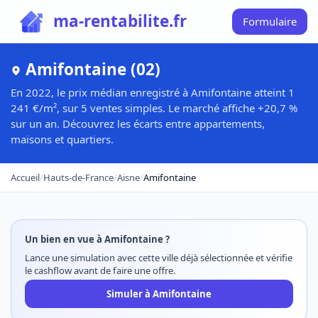
ma-rentabilite.fr
Formulaire
Amifontaine (02)
En 2022, le prix médian enregistré à Amifontaine atteint 1
241 €/m², sur 5 ventes simples. Le marché affiche +20,7 %
sur un an. Découvrez les écarts entre appartements,
maisons et quartiers.
Accueil
/
Hauts-de-France
/
Aisne
/
Amifontaine
Un bien en vue à Amifontaine ?
Lance une simulation avec cette ville déjà sélectionnée et vérifie
le cashflow avant de faire une offre.
Simuler à Amifontaine