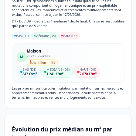
Source : DVF géolocalisées publiées sur data.gouv.fr. Seules les
mutations comportant un logement unique et un prix exploitable
sont retenues. Les immeubles et autres ventes multi-logements sont
exclus. Ressource mise à jour le 17/07/2026.
D1 / D5 / D9 = décile bas / médiane / décile haut. Une série n’est publiée
qu’à partir de 5 ventes.
Bas (D1)
Médiane (D5)
Haut (D9)
Maison
2022 · 5 ventes
M
Échantillon limité
BAS (D1)
MÉDIANE (D5)
HAUT (D9)
847 €/m²
1 241 €/m²
2 070 €/m²
Les prix au m² sont calculés mutation par mutation sur les maisons et
appartements vendus seuls. Dépendances, locaux professionnels,
terrains, immeubles et ventes multi-logements sont exclus.
Évolution du prix médian au m² par