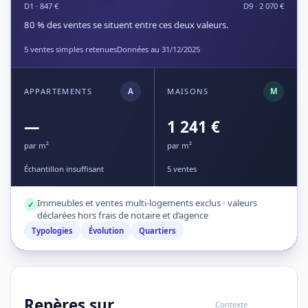
D1 · 847 €
D9 · 2 070 €
80 % des ventes se situent entre ces deux valeurs.
5 ventes simples retenues
Données au 31/12/2025
APPARTEMENTS
A
MAISONS
M
—
1 241 €
par m²
par m²
Échantillon insuffisant
5 ventes
Immeubles et ventes multi-logements exclus · valeurs
✓
déclarées hors frais de notaire et d’agence
Typologies
Évolution
Quartiers
Repères sur
Contexte