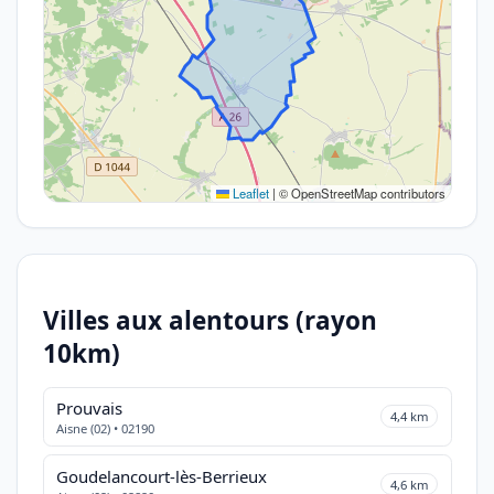
Leaflet
|
© OpenStreetMap contributors
Villes aux alentours (rayon
10km)
Prouvais
4,4 km
Aisne (02) • 02190
Goudelancourt-lès-Berrieux
4,6 km