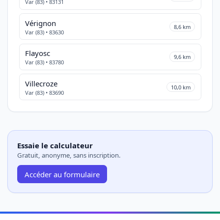
Var (83) • 83131
Vérignon
8,6 km
Var (83) • 83630
Flayosc
9,6 km
Var (83) • 83780
Villecroze
10,0 km
Var (83) • 83690
Essaie le calculateur
Gratuit, anonyme, sans inscription.
Accéder au formulaire