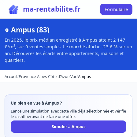
ma-rentabilite.fr
Formulaire
Ampus (83)
En 2025, le prix médian enregistré à Ampus atteint 2 147
€/m², sur 9 ventes simples. Le marché affiche -23,6 % sur un
an. Découvrez les écarts entre appartements, maisons et
quartiers.
Accueil
/
Provence-Alpes-Côte d'Azur
/
Var
/
Ampus
Un bien en vue à Ampus ?
Lance une simulation avec cette ville déjà sélectionnée et vérifie
le cashflow avant de faire une offre.
Simuler à Ampus