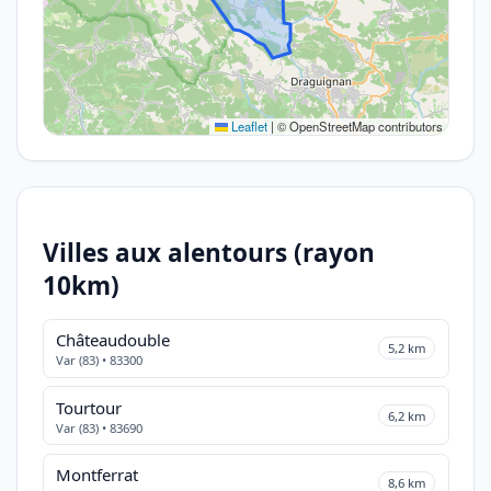
Leaflet
|
© OpenStreetMap contributors
Villes aux alentours (rayon
10km)
Châteaudouble
5,2 km
Var (83) • 83300
Tourtour
6,2 km
Var (83) • 83690
Montferrat
8,6 km