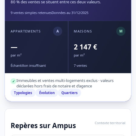
80 % des ventes se situent entre ces deux valeurs.
9 ventes simples retenues
Données au 31/12/2025
APPARTEMENTS
A
MAISONS
M
—
2 147 €
par m²
par m²
Échantillon insuffisant
7 ventes
Immeubles et ventes multi-logements exclus · valeurs
✓
déclarées hors frais de notaire et d’agence
Typologies
Évolution
Quartiers
Contexte territorial
Repères sur Ampus