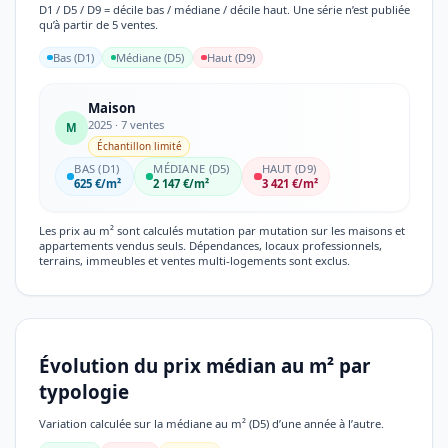
D1 / D5 / D9 = décile bas / médiane / décile haut. Une série n’est publiée
qu’à partir de 5 ventes.
Bas (D1)
Médiane (D5)
Haut (D9)
Maison
2025 · 7 ventes
M
Échantillon limité
BAS (D1)
MÉDIANE (D5)
HAUT (D9)
625 €/m²
2 147 €/m²
3 421 €/m²
Les prix au m² sont calculés mutation par mutation sur les maisons et
appartements vendus seuls. Dépendances, locaux professionnels,
terrains, immeubles et ventes multi-logements sont exclus.
Évolution du prix médian au m² par
typologie
Variation calculée sur la médiane au m² (D5) d’une année à l’autre.