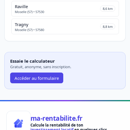
Raville
8,6 km
Moselle (57) • 57530
Tragny
8,8 km
Moselle (57) • 57580
Essaie le calculateur
Gratuit, anonyme, sans inscription.
Accéder au formulaire
ma-rentabilite.fr
Calcule la rentabilité de ton
investissement locatif
en quelques clics