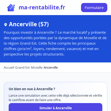
ma-rentabilite.fr
Formulaire
Ancerville (57)
Pourquoi investir à Ancerville ? Le marché locatif y présente
des opportunités portées par la dynamique de Moselle et de
la région Grand Est. Cette fiche compile les principaux
chiffres (prix/m², loyers, rendement, vacance) et met en
perspective les projets structurants.
Accueil
/
Grand Est
/
Moselle
/
Ancerville
Un bien en vue à Ancerville ?
Lance une simulation avec cette ville déjà sélectionnée et vérifie
le cashflow avant de faire une offre.
Simuler à Ancerville