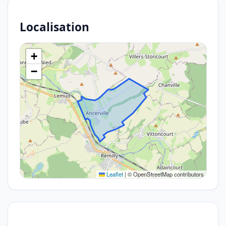
Localisation
+
−
Leaflet
|
© OpenStreetMap contributors