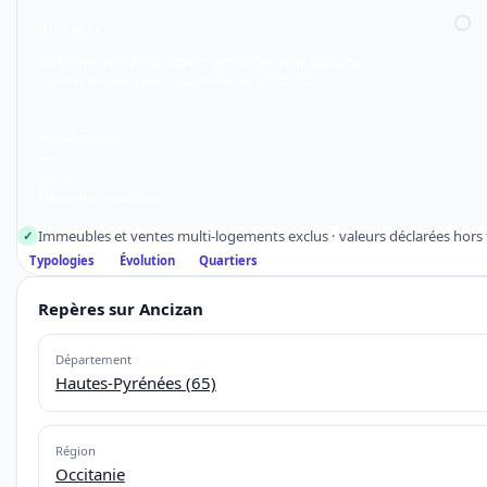
D1 · 1 068 €
80 % des ventes se situent entre ces deux valeurs.
8 ventes simples retenues
Données au 31/12/2025
Appartements
—
par m²
Échantillon insuffisant
Immeubles et ventes multi-logements exclus · valeurs déclarées hors f
✓
Typologies
Évolution
Quartiers
Repères sur Ancizan
Département
Hautes-Pyrénées (65)
Région
Occitanie