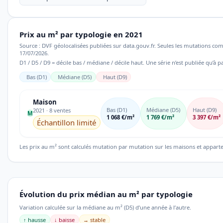
Prix au m² par typologie en 2021
Source : DVF géolocalisées publiées sur data.gouv.fr. Seules les mutations co
17/07/2026.
D1 / D5 / D9 = décile bas / médiane / décile haut. Une série n’est publiée qu’à pa
Bas (D1)
Médiane (D5)
Haut (D9)
Maison
Bas (D1)
Médiane (D5)
Haut (D9)
2021 · 8 ventes
M
1 068 €/m²
1 769 €/m²
3 397 €/m²
Échantillon limité
Les prix au m² sont calculés mutation par mutation sur les maisons et appart
Évolution du prix médian au m² par typologie
Variation calculée sur la médiane au m² (D5) d’une année à l’autre.
↑ hausse
↓ baisse
→ stable