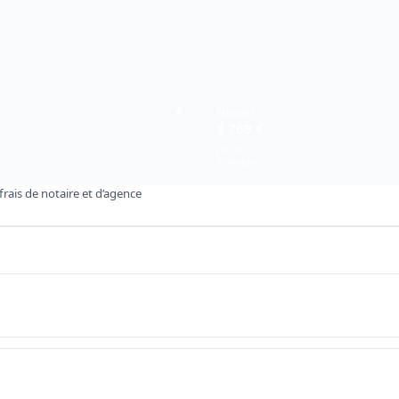
A
Maisons
1 769 €
par m²
8 ventes
rais de notaire et d’agence