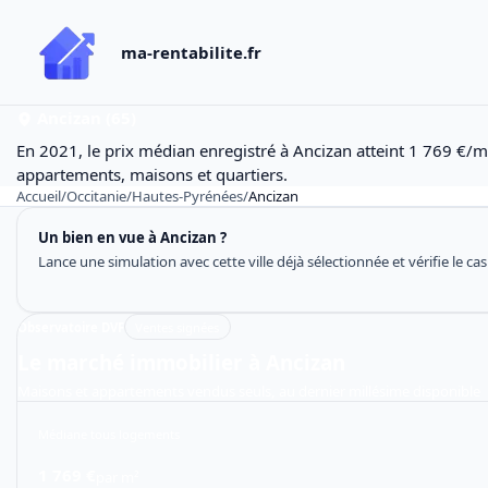
ma-rentabilite.fr
Ancizan (65)
En 2021, le prix médian enregistré à Ancizan atteint 1 769 €/m
appartements, maisons et quartiers.
Accueil
/
Occitanie
/
Hautes-Pyrénées
/
Ancizan
Un bien en vue à Ancizan ?
Lance une simulation avec cette ville déjà sélectionnée et vérifie le ca
Observatoire DVF
Ventes signées
Le marché immobilier à Ancizan
Maisons et appartements vendus seuls, au dernier millésime disponible
Médiane tous logements
1 769 €
par m²