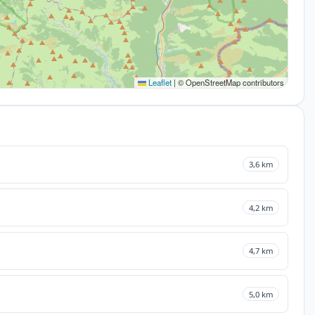
Leaflet
|
© OpenStreetMap contributors
3,6 km
4,2 km
4,7 km
5,0 km