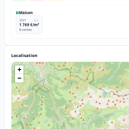
Maison
M
2021
n.c.
1 769 €/m²
8 ventes
Localisation
+
−