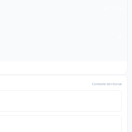
D9 · 3 397 €
M
Contexte territorial