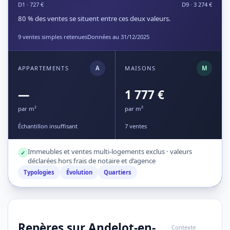
D1 · 727 €
D9 · 3 274 €
80 % des ventes se situent entre ces deux valeurs.
9 ventes simples retenues
Données au 31/12/2025
APPARTEMENTS
A
MAISONS
M
—
1 777 €
par m²
par m²
Échantillon insuffisant
7 ventes
Immeubles et ventes multi-logements exclus · valeurs
✓
déclarées hors frais de notaire et d’agence
Typologies
Évolution
Quartiers
Repères sur Andelot-en-
Contexte