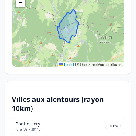
−
Leaflet
|
© OpenStreetMap contributors
Villes aux alentours (rayon
10km)
Pont-d'Héry
3,0 km
Jura (39) • 39110