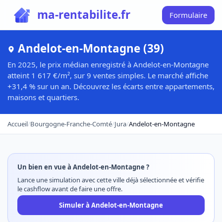
ma-rentabilite.fr
Formulaire
Andelot-en-Montagne (39)
En 2025, le prix médian enregistré à Andelot-en-Montagne
atteint 1 617 €/m², sur 9 ventes simples. Le marché affiche
+31,4 % sur un an. Découvrez les écarts entre appartements,
maisons et quartiers.
Accueil
/
Bourgogne-Franche-Comté
/
Jura
/
Andelot-en-Montagne
Un bien en vue à Andelot-en-Montagne ?
Lance une simulation avec cette ville déjà sélectionnée et vérifie
le cashflow avant de faire une offre.
Simuler à Andelot-en-Montagne