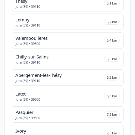
Thésy
5,1 km
Jura (39) • 39110
Lemuy
5,2 km
Jura (39) • 39110
Valempoulières
5,4 km
Jura (39) • 39300
Chilly-sur-Salins
5,5 km
Jura (39) • 39110
Abergement-lès-Thésy
6,3 km
Jura (39) • 39110
Latet
6,3 km
Jura (39) • 39300
Pasquier
7,2 km
Jura (39) • 39300
Ivory
7,5 km