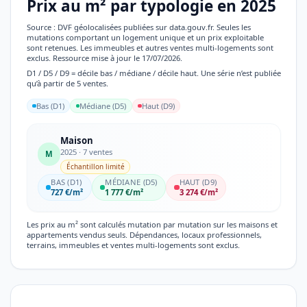
Prix au m² par typologie en 2025
Source : DVF géolocalisées publiées sur data.gouv.fr. Seules les
mutations comportant un logement unique et un prix exploitable
sont retenues. Les immeubles et autres ventes multi-logements sont
exclus. Ressource mise à jour le 17/07/2026.
D1 / D5 / D9 = décile bas / médiane / décile haut. Une série n’est publiée
qu’à partir de 5 ventes.
Bas (D1)
Médiane (D5)
Haut (D9)
Maison
2025 · 7 ventes
M
Échantillon limité
BAS (D1)
MÉDIANE (D5)
HAUT (D9)
727 €/m²
1 777 €/m²
3 274 €/m²
Les prix au m² sont calculés mutation par mutation sur les maisons et
appartements vendus seuls. Dépendances, locaux professionnels,
terrains, immeubles et ventes multi-logements sont exclus.