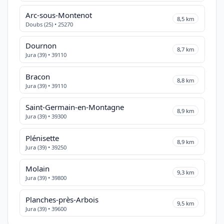
Arc-sous-Montenot
8,5 km
Doubs (25) • 25270
Dournon
8,7 km
Jura (39) • 39110
Bracon
8,8 km
Jura (39) • 39110
Saint-Germain-en-Montagne
8,9 km
Jura (39) • 39300
Plénisette
8,9 km
Jura (39) • 39250
Molain
9,3 km
Jura (39) • 39800
Planches-près-Arbois
9,5 km
Jura (39) • 39600