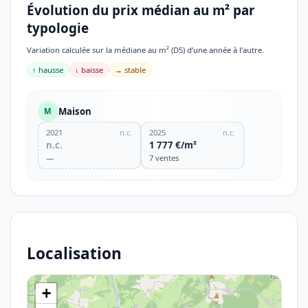
Évolution du prix médian au m² par
typologie
Variation calculée sur la médiane au m² (D5) d’une année à l’autre.
↑ hausse
↓ baisse
→ stable
Maison
M
2021
n.c.
2025
n.c.
n.c.
1 777 €/m²
—
7 ventes
Localisation
+