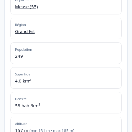
Meuse (55)
Région
Grand Est
Population
249
Superficie
4,0 km²
Densité
58 hab./km²
Altitude
157 m
(min 131 m • max 185 m)