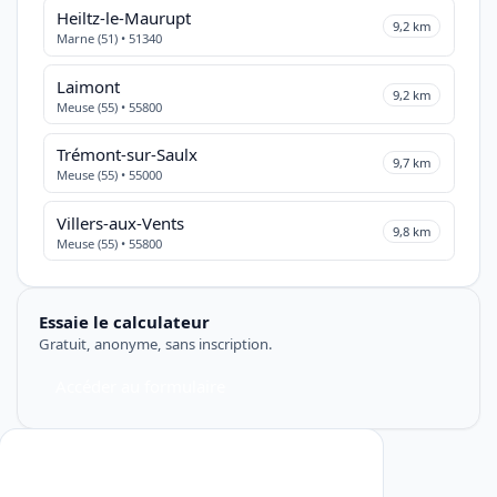
Heiltz-le-Maurupt
9,2 km
Marne (51) • 51340
Laimont
9,2 km
Meuse (55) • 55800
Trémont-sur-Saulx
9,7 km
Meuse (55) • 55000
Villers-aux-Vents
9,8 km
Meuse (55) • 55800
Essaie le calculateur
Gratuit, anonyme, sans inscription.
Accéder au formulaire