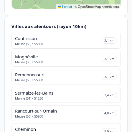
Leaflet
|
© OpenStreetMap contributors
Villes aux alentours (rayon 10km)
Contrisson
2,1 km
Meuse (55) • 55800
Mognéville
3,1 km
Meuse (55) • 55800
Remennecourt
3,1 km
Meuse (55) • 55800
Sermaize-les-Bains
3,4 km
Marne (51) • 51250
Rancourt-sur-Ornain
4,8 km
Meuse (55) • 55800
Cheminon
5,0 km