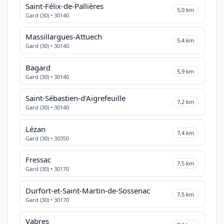
Saint-Félix-de-Pallières
5,0 km
Gard (30) • 30140
Massillargues-Attuech
5,4 km
Gard (30) • 30140
Bagard
5,9 km
Gard (30) • 30140
Saint-Sébastien-d'Aigrefeuille
7,2 km
Gard (30) • 30140
Lézan
7,4 km
Gard (30) • 30350
Fressac
7,5 km
Gard (30) • 30170
Durfort-et-Saint-Martin-de-Sossenac
7,5 km
Gard (30) • 30170
Vabres