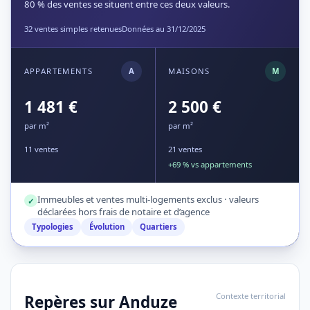
80 % des ventes se situent entre ces deux valeurs.
32 ventes simples retenues
Données au 31/12/2025
APPARTEMENTS
A
MAISONS
M
1 481 €
2 500 €
par m²
par m²
11 ventes
21 ventes
+69 % vs appartements
Immeubles et ventes multi-logements exclus · valeurs
✓
déclarées hors frais de notaire et d’agence
Typologies
Évolution
Quartiers
Contexte territorial
Repères sur Anduze