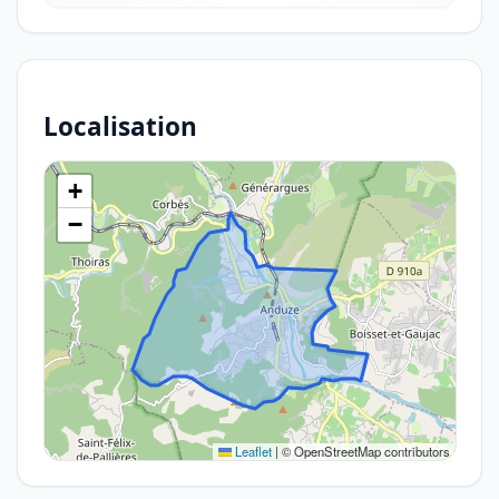
Localisation
+
−
Leaflet
|
© OpenStreetMap contributors