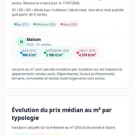
exclus. Ressource mise à jour le 17/07/2026.
D1 / D5 / D9 = décile bas / médiane / décile haut. Une série n’est publiée
qu’à partir de 5 ventes.
Bas (D1)
Médiane (D5)
Haut (D9)
Maison
M
2025 · 21 ventes
BAS (D1)
MÉDIANE (D5)
HAUT (D9)
906 €/m²
2 500 €/m²
4 374 €/m²
Les prix au m² sont calculés mutation par mutation sur les maisons et
appartements vendus seuls. Dépendances, locaux professionnels,
terrains, immeubles et ventes multi-logements sont exclus.
Évolution du prix médian au m² par
typologie
Variation calculée sur la médiane au m² (D5) d’une année à l’autre.