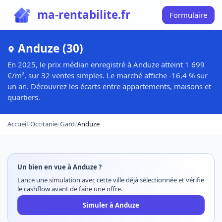
ma-rentabilite.fr
Formulaire
Anduze (30)
En 2025, le prix médian enregistré à Anduze atteint 1 699
€/m², sur 32 ventes simples. Le marché affiche -16,4 % sur
un an. Découvrez les écarts entre appartements, maisons et
quartiers.
Accueil
/
Occitanie
/
Gard
/
Anduze
Un bien en vue à Anduze ?
Lance une simulation avec cette ville déjà sélectionnée et vérifie
le cashflow avant de faire une offre.
Simuler à Anduze