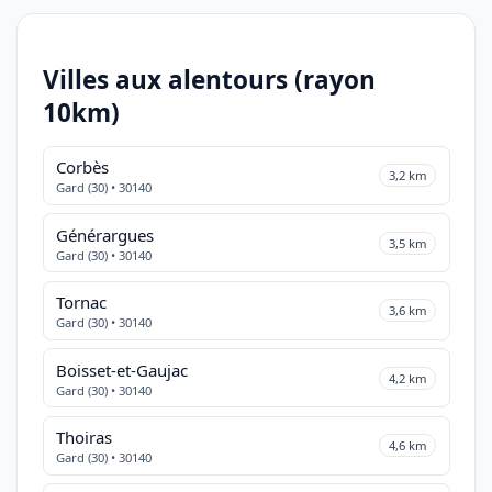
Villes aux alentours (rayon
10km)
Corbès
3,2 km
Gard (30) • 30140
Générargues
3,5 km
Gard (30) • 30140
Tornac
3,6 km
Gard (30) • 30140
Boisset-et-Gaujac
4,2 km
Gard (30) • 30140
Thoiras
4,6 km
Gard (30) • 30140