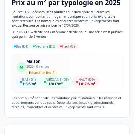
Prix au m² par typologie en 2025
Source : DVF géolocalisées publiées sur data.gouv.fr. Seules les
mutations comportant un logement unique et un prix exploitable
sont retenues. Les immeubles et autres ventes multi-logements sont
exclus. Ressource mise à jour le 17/07/2026.
D1 / D5 / D9 = décile bas / médiane / décile haut. Une série n’est publiée
qu’à partir de 5 ventes.
Bas (D1)
Médiane (D5)
Haut (D9)
Maison
2025 · 6 ventes
M
Échantillon limité
BAS (D1)
MÉDIANE (D5)
HAUT (D9)
313 €/m²
1 120 €/m²
1 817 €/m²
Les prix au m² sont calculés mutation par mutation sur les maisons et
appartements vendus seuls. Dépendances, locaux professionnels,
terrains, immeubles et ventes multi-logements sont exclus.