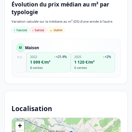
Évolution du prix médian au m² par
typologie
Variation calculée sur la médiane au m² (D5) d’une année à l’autre.
↑ hausse
↓ baisse
→ stable
Maison
M
n.c.
2022
↑
+21.4%
2025
↑
+2%
m²
1 099 €/m²
1 120 €/m²
8 ventes
6 ventes
Localisation
+