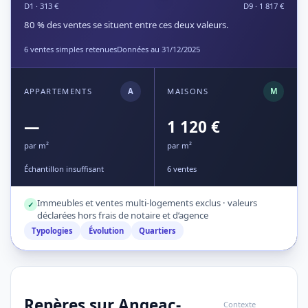
D1 · 313 €
D9 · 1 817 €
80 % des ventes se situent entre ces deux valeurs.
6 ventes simples retenues
Données au 31/12/2025
APPARTEMENTS
A
MAISONS
M
—
1 120 €
par m²
par m²
Échantillon insuffisant
6 ventes
Immeubles et ventes multi-logements exclus · valeurs
✓
déclarées hors frais de notaire et d’agence
Typologies
Évolution
Quartiers
Repères sur Angeac-
Contexte