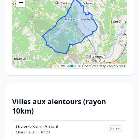
−
Leaflet
|
© OpenStreetMap contributors
Villes aux alentours (rayon
10km)
Graves-Saint-Amant
2,4 km
Charente (16) • 16120