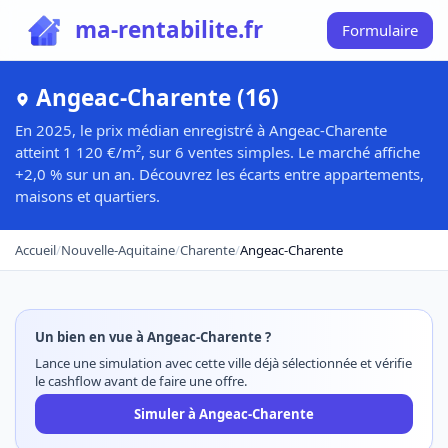
ma-rentabilite.fr
Formulaire
Angeac-Charente (16)
En 2025, le prix médian enregistré à Angeac-Charente
atteint 1 120 €/m², sur 6 ventes simples. Le marché affiche
+2,0 % sur un an. Découvrez les écarts entre appartements,
maisons et quartiers.
Accueil
/
Nouvelle-Aquitaine
/
Charente
/
Angeac-Charente
Un bien en vue à Angeac-Charente ?
Lance une simulation avec cette ville déjà sélectionnée et vérifie
le cashflow avant de faire une offre.
Simuler à Angeac-Charente