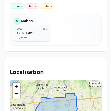
↑ hausse
↓ baisse
→ stable
Maison
M
2023
n.c.
1 636 €/m²
6 ventes
Localisation
+
−