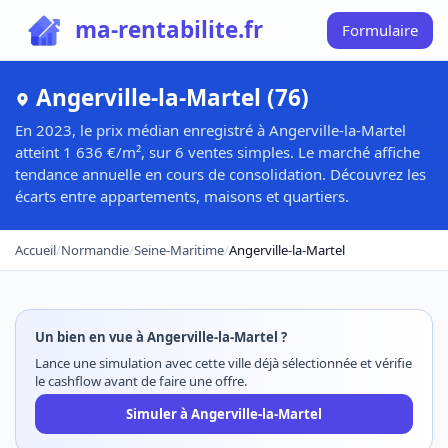
ma-rentabilite.fr
Formulaire
Angerville-la-Martel (76)
En 2023, le prix médian enregistré à Angerville-la-Martel
atteint 1 636 €/m², sur 6 ventes simples. Le marché affiche
tendance annuelle en cours de consolidation. Découvrez les
écarts entre appartements, maisons et quartiers.
Accueil
/
Normandie
/
Seine-Maritime
/
Angerville-la-Martel
Un bien en vue à Angerville-la-Martel ?
Lance une simulation avec cette ville déjà sélectionnée et vérifie
le cashflow avant de faire une offre.
Simuler à Angerville-la-Martel