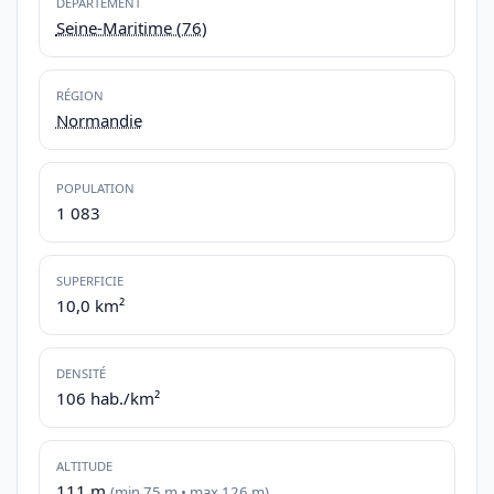
DÉPARTEMENT
Seine-Maritime (76)
RÉGION
Normandie
POPULATION
1 083
SUPERFICIE
10,0 km²
DENSITÉ
106 hab./km²
ALTITUDE
111 m
(min 75 m • max 126 m)