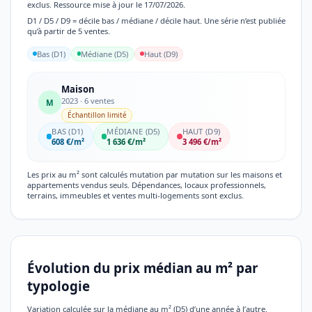
exclus. Ressource mise à jour le 17/07/2026.
D1 / D5 / D9 = décile bas / médiane / décile haut. Une série n’est publiée
qu’à partir de 5 ventes.
Bas (D1)
Médiane (D5)
Haut (D9)
Maison
2023 · 6 ventes
M
Échantillon limité
BAS (D1)
MÉDIANE (D5)
HAUT (D9)
608 €/m²
1 636 €/m²
3 496 €/m²
Les prix au m² sont calculés mutation par mutation sur les maisons et
appartements vendus seuls. Dépendances, locaux professionnels,
terrains, immeubles et ventes multi-logements sont exclus.
Évolution du prix médian au m² par
typologie
Variation calculée sur la médiane au m² (D5) d’une année à l’autre.