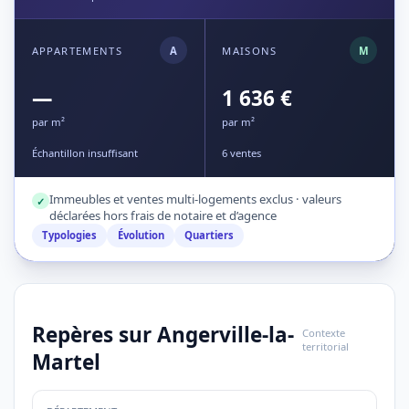
APPARTEMENTS
A
MAISONS
M
—
1 636 €
par m²
par m²
Échantillon insuffisant
6 ventes
Immeubles et ventes multi-logements exclus · valeurs
✓
déclarées hors frais de notaire et d’agence
Typologies
Évolution
Quartiers
Repères sur Angerville-la-
Contexte
territorial
Martel