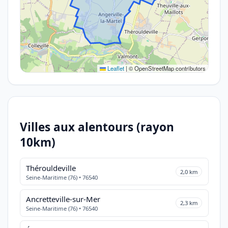
Leaflet
|
© OpenStreetMap contributors
Villes aux alentours (rayon
10km)
Thérouldeville
2,0 km
Seine-Maritime (76) • 76540
Ancretteville-sur-Mer
2,3 km
Seine-Maritime (76) • 76540